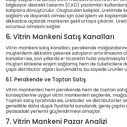
bilgisayar destekli tasarım (CAD) yazılımları kullanılar
kalıplara dönüştürülür. Oluşturulan kalıplar, üretimd
sağlam ve dayanıklı olması için özel işlem ve kaplamalar
dikkatlice açılarak mankenin şekli ortaya çıkarılır. Ür
sorunsuz olmasını sağlar.
6. Vitrin Mankeni Satış Kanalları
Vitrin mankeni satış kanalları, perakende mağazalarınd
müşterilerin dikkatini çekerek satışların artırılmasına 
kanalları ise, son yıllarda e-ticaretin hızla yayılmasıyl
müşteri kitlesine erişim sağlamış hem de tüketicilere d
çaplı distribütör ağları kurulmakta, bu sayede ürünler ul
6.1. Perakende ve Toptan Satış
Vitrin mankenleri hem perakende hem de toptan satış ka
konseptlerine uygun vitrin mankenleri seçilerek, mağazan
Toptan satış tarafında ise, üreticiler ve distribütörler
genellikle daha düşük fiyatlarla sunularak, geniş çapta ü
piyasadaki yerlerini güçlendirmeyi amaçlar.
7. Vitrin Mankeni Pazar Analizi