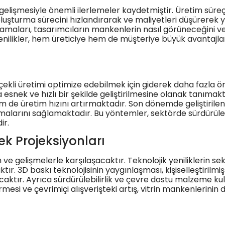
zla gelişmesiyle önemli ilerlemeler kaydetmiştir. Üretim sü
p oluşturma sürecini hızlandırarak ve maliyetleri düşürerek
ulamaları, tasarımcıların mankenlerin nasıl görüneceğini 
yenilikler, hem üreticiye hem de müşteriye büyük avantajl
lçekli üretimi optimize edebilmek için giderek daha fazla
esnek ve hızlı bir şekilde geliştirilmesine olanak tanımakt
 de üretim hızını artırmaktadır. Son dönemde geliştirilen
lmalarını sağlamaktadır. Bu yöntemler, sektörde sürdürülebi
ir.
ek Projeksiyonları
e gelişmelerle karşılaşacaktır. Teknolojik yeniliklerin sek
aktır. 3D baskı teknolojisinin yaygınlaşması, kişiselleştirilm
ır. Ayrıca sürdürülebilirlik ve çevre dostu malzeme kullan
i ve çevrimiçi alışverişteki artış, vitrin mankenlerinin d