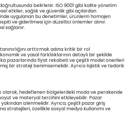
oğrultusunda belirlenir. ISO 9001 gibi kalite yönetim
l etkiler, sağlık ve güvenlik gibi açılardan
lerinde uygulanan bu denetimler, ürünlerin homojen
iti ve giderilmesi için düzeltici önlemler alınır.
i sağlanır.
nınırlığını arttırmak adına kritik bir rol
onomik ve yasal farklılıklarının detaylı bir şekilde
a pazarlarında fiyat rekabeti ve çeşitli model önerileri
nmiş bir strateji benimsemelidir. Ayrıca lojistik ve tedarik
r. İlk olarak, hedeflenen bölgelerdeki moda ve perakende
 boyut ve materyal tercihini etkileyebilir. Pazar
yakından izlenmelidir. Ayrıca, çeşitli pazar giriş
ama stratejileri, özellikle sosyal medya kullanımı ve