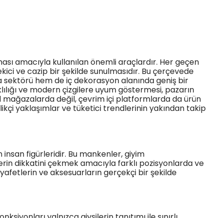
ılması amacıyla kullanılan önemli araçlardır. Her geçen
ici ve cazip bir şekilde sunulmasıdır. Bu çerçevede
da sektörü hem de iç dekorasyon alanında geniş bir
klılığı ve modern çizgilere uyum göstermesi, pazarın
sel mağazalarda değil, çevrim içi platformlarda da ürün
ikçi yaklaşımlar ve tüketici trendlerinin yakından takip
 insan figürleridir. Bu mankenler, giyim
rin dikkatini çekmek amacıyla farklı pozisyonlarda ve
ıyafetlerin ve aksesuarların gerçekçi bir şekilde
siyonları yalnızca giysilerin tanıtımı ile sınırlı