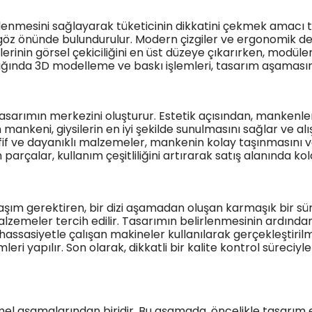
ilenmesini sağlayarak tüketicinin dikkatini çekmek amacı t
i göz önünde bulundurulur. Modern çizgiler ve ergonomik d
inin görsel çekiciliğini en üst düzeye çıkarırken, modüler
 ışığında 3D modelleme ve baskı işlemleri, tasarım aşaması
tasarımın merkezini oluşturur. Estetik açısından, mankenler
rin mankeni, giysilerin en iyi şekilde sunulmasını sağlar ve al
 Hafif ve dayanıklı malzemeler, mankenin kolay taşınmasını 
 parçalar, kullanım çeşitliliğini artırarak satış alanında kol
klaşım gerektiren, bir dizi aşamadan oluşan karmaşık bir s
alzemeler tercih edilir. Tasarımın belirlenmesinin ardından, 
assasiyetle çalışan makineler kullanılarak gerçekleştirilm
eri yapılır. Son olarak, dikkatli bir kalite kontrol süreciyle
mel aşamalarından biridir. Bu aşamada, öncelikle tasarım e