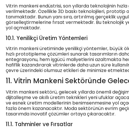
Vitrin mankeni endüstrisi, son yıllarda teknolojinin hı
verilmektedir. Özellikle 3D baskı teknolojileri, prototi
tanımaktadır. Bunun yanı sıra, artırılmış gerçeklik uyg
görselleştirmelerine fırsat vermektedir. Bu teknolojik 
yol açmaktadır.
10.1. Yenilikçi Üretim Yöntemleri
Vitrin mankeni üretiminde yenilikçi yöntemler, büyük ö
hızlı prototipleme çözümleri sunarak tasarımların daha 
entegrasyonu, hem işgücü maliyetlerini azaltmakta hem
hafiflik kazandırarak vitrinlerde daha uzun süre kullanı
çevre üzerindeki olumsuz etkileri de minimize etmekted
11. Vitrin Mankeni Sektöründe Gelec
Vitrin mankeni sektörü, gelecek yıllarda önemli değişim v
dijitalleşme ve akıllı üretim teknikleri yeni ufuklar açac
ve esnek üretim modellerinin benimsenmesine yol açacakt
fazla önem kazanacaktır. Moda sektörünün evrim geçirmes
tasarımda inovatif çözümler ortaya çıkaracaktır.
11.1. Tahminler ve Fırsatlar