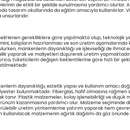
elerinin de etkili bir şekilde sunulmasına yardımcı olurlar.
oda tasarım okullarında da eğitim amacıyla kullanılırlar. V
unsurlarıdır.
rlenen gerekliliklere göre yapılmakta olup, teknolojik yenil
ini, kalıpların hazırlanması ve son üretim aşamalarında 
urken, mankenlerin dayanıklılığı ve işlevselliği de ihmal e
nilik yaparak ve maliyetleri düşürerek üretim yapmaktadı
Ayrıca, tüketicilerin değişen beklentilerine göre hızlı bi
tilmektedir.
nlerin dayanıklılığı, estetik yapısı ve kullanım amacı do
lyester bulunmaktadır. Fiberglas, hafif olmasına rağmen so
anır. Plastik malzemeler, kolay işlenebilirliği ve düşük ma
örünüm kazanmasına yardımcı olur. Malzeme seçiminde dikk
dürülebilir üretim yöntemlerine yatırım yaparak hem çevrey
in kullanılacak malzemenin ağırlık dağılımı da göz önünde