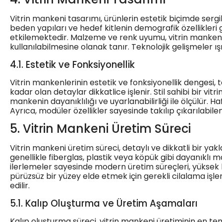
Vitrin mankeni tasarımı, ürünlerin estetik biçimde serg
beden yapıları ve hedef kitlenin demografik özellikler
etkilemektedir. Malzeme ve renk uyumu, vitrin mankenler
kullanılabilmesine olanak tanır. Teknolojik gelişmeler
4.1. Estetik ve Fonksiyonellik
Vitrin mankenlerinin estetik ve fonksiyonellik dengesi, 
kadar olan detaylar dikkatlice işlenir. Stil sahibi bir vit
mankenin dayanıklılığı ve uyarlanabilirliği ile ölçülür.
Ayrıca, modüler özellikler sayesinde takılıp çıkarılabilen
5. Vitrin Mankeni Üretim Süreci
Vitrin mankeni üretim süreci, detaylı ve dikkatli bir ya
genellikle fiberglas, plastik veya köpük gibi dayanıklı m
ilerlemeler sayesinde modern üretim süreçleri, yüksek h
pürüzsüz bir yüzey elde etmek için gerekli cilalama işleml
edilir.
5.1. Kalıp Oluşturma ve Üretim Aşamaları
Kalıp oluşturma süreci, vitrin mankeni üretiminin en te