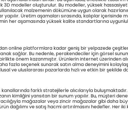
ak 3D modeller oluşturulur. Bu modeller, yüksek hassasiyetl
e kullanılacak malzemenin dökümüne uygun olarak hazırlan
 yapılır. Üretim aşamaları sırasında, kalıplar içerisinde 
etimin her aşamasında yüksek kalite standartlarına uygunl
an online platformlara kadar geniş bir yelpazede çeşitle
olanak sağlar. Bu nedenle, perakendeciler için görsel sunum
a birlikte önem kazanmıştır. Ürünlerin internet üzerinden alı
aha fazla seçenek sunarak satın alma deneyimini kolaylaştı
usal ve uluslararası pazarlarda hızlı ve etkin bir şekilde d
nallarında farklı stratejilerle alıcılarıyla buluşmaktadır
ın kimliğini yansıtan bir sunum yapılır. Bu, müşteri deneyi
 aracılığıyla mağazalar veya zincir mağazalar gibi daha büyü
rün dağılımı ve satış hacmi artırılmasını hedefler. Her iki 