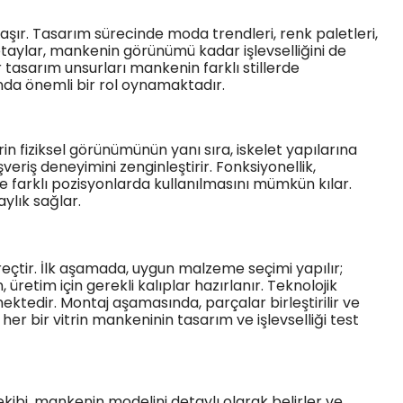
aşır. Tasarım sürecinde moda trendleri, renk paletleri,
etaylar, mankenin görünümü kadar işlevselliğini de
 tasarım unsurları mankenin farklı stillerde
nda önemli bir rol oynamaktadır.
in fiziksel görünümünün yanı sıra, iskelet yapılarına
ışveriş deneyimini zenginleştirir. Fonksiyonellik,
ve farklı pozisyonlarda kullanılmasını mümkün kılar.
aylık sağlar.
üreçtir. İlk aşamada, uygun malzeme seçimi yapılır;
üretim için gerekli kalıplar hazırlanır. Teknolojik
ektedir. Montaj aşamasında, parçalar birleştirilir ve
 her bir vitrin mankeninin tasarım ve işlevselliği test
kibi, mankenin modelini detaylı olarak belirler ve