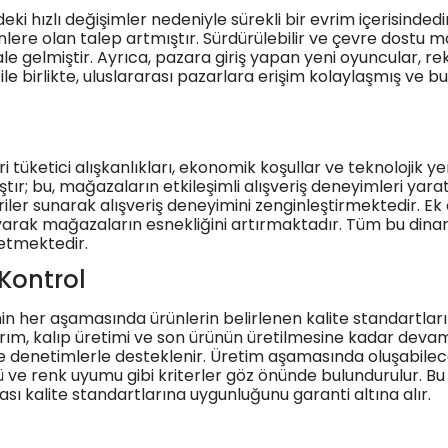
hızlı değişimler nedeniyle sürekli bir evrim içerisindedir. 
rünlere olan talep artmıştır. Sürdürülebilir ve çevre dost
e gelmiştir. Ayrıca, pazara giriş yapan yeni oyuncular, 
le birlikte, uluslararası pazarlara erişim kolaylaşmış ve b
tüketici alışkanlıkları, ekonomik koşullar ve teknolojik ye
ıştır; bu, mağazaların etkileşimli alışveriş deneyimleri yara
iler sunarak alışveriş deneyimini zenginleştirmektedir. Ek
rak mağazaların esnekliğini artırmaktadır. Tüm bu dinamikl
 etmektedir.
 Kontrol
cinin her aşamasında ürünlerin belirlenen kalite standar
m, kalıp üretimi ve son ürünün üretilmesine kadar devam ede
er ve denetimlerle desteklenir. Üretim aşamasında oluşabi
ve renk uyumu gibi kriterler göz önünde bulundurulur. Bu 
arası kalite standartlarına uygunluğunu garanti altına alır.