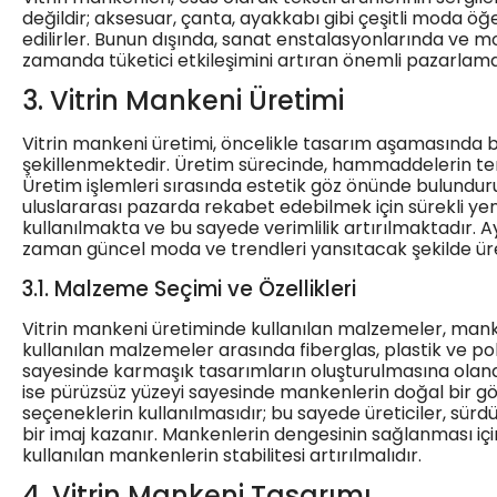
değildir; aksesuar, çanta, ayakkabı gibi çeşitli moda öğ
edilirler. Bunun dışında, sanat enstalasyonlarında ve m
zamanda tüketici etkileşimini artıran önemli pazarlama 
3. Vitrin Mankeni Üretimi
Vitrin mankeni üretimi, öncelikle tasarım aşamasında beli
şekillenmektedir. Üretim sürecinde, hammaddelerin tem
Üretim işlemleri sırasında estetik göz önünde bulundurul
uluslararası pazarda rekabet edebilmek için sürekli ye
kullanılmakta ve bu sayede verimlilik artırılmaktadır. 
zaman güncel moda ve trendleri yansıtacak şekilde üre
3.1. Malzeme Seçimi ve Özellikleri
Vitrin mankeni üretiminde kullanılan malzemeler, manke
kullanılan malzemeler arasında fiberglas, plastik ve po
sayesinde karmaşık tasarımların oluşturulmasına olanak t
ise pürüzsüz yüzeyi sayesinde mankenlerin doğal bir g
seçeneklerin kullanılmasıdır; bu sayede üreticiler, sür
bir imaj kazanır. Mankenlerin dengesinin sağlanması iç
kullanılan mankenlerin stabilitesi artırılmalıdır.
4. Vitrin Mankeni Tasarımı