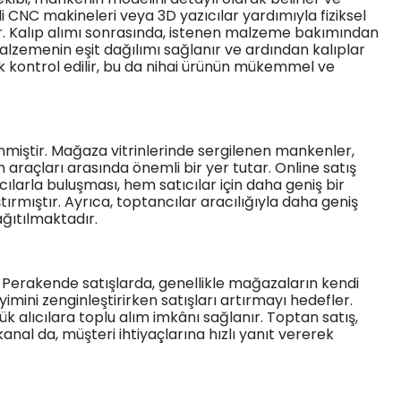
i CNC makineleri veya 3D yazıcılar yardımıyla fiziksel
ır. Kalıp alımı sonrasında, istenen malzeme bakımından
malzemenin eşit dağılımı sağlanır ve ardından kalıplar
uk kontrol edilir, bu da nihai ürünün mükemmel ve
nmiştir. Mağaza vitrinlerinde sergilenen mankenler,
 araçları arasında önemli bir yer tutar. Online satış
cılarla buluşması, hem satıcılar için daha geniş bir
rmıştır. Ayrıca, toptancılar aracılığıyla daha geniş
ağıtılmaktadır.
. Perakende satışlarda, genellikle mağazaların kendi
mini zenginleştirirken satışları artırmayı hedefler.
k alıcılara toplu alım imkânı sağlanır. Toptan satış,
kanal da, müşteri ihtiyaçlarına hızlı yanıt vererek