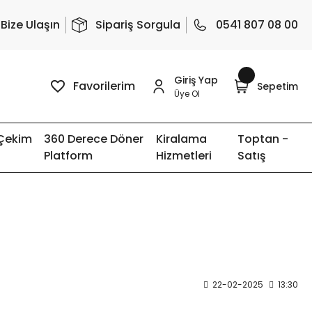
Bize Ulaşın
Sipariş Sorgula
0541 807 08 00
Giriş Yap
Favorilerim
Sepetim
Üye Ol
 Çekim
360 Derece Döner
Kiralama
Toptan -
Platform
Hizmetleri
Satış
22-02-2025
13:30