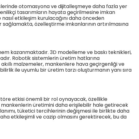
reçlerinde otomasyona ve dijitalleşmeye daha fazla yer
 yenilikçi tasarımların hayata geçirilmesine imkan
ve nasıl etkileşim kurulacağını daha önceden
ar sağlamakta, özelleştirme imkanlarının artırılmasına
 önem kazanmaktadır. 3D modelleme ve baskı teknikleri,
adır. Robotik sistemlerin üretim hatlarına
 akıllı malzemeler, mankenlere hava geçirgenliği ve
lirlik ile uyumlu bir üretim tarzı oluşturmanın yanı sıra
töre etkisi önemli bir rol oynayacak, özellikle
iş mankenlerin üretimini daha erişilebilir hale getirecek
ımı, tüketici tercihlerinin değişmesi ile birlikte daha
aha etkileşimli ve cazip olmasını gerektirecek, bu da