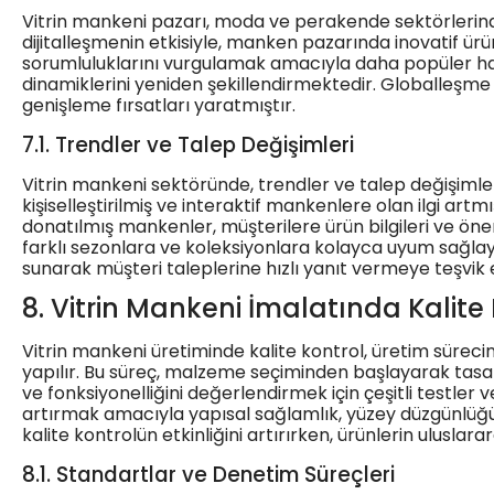
Vitrin mankeni pazarı, moda ve perakende sektörlerindeki 
dijitalleşmenin etkisiyle, manken pazarında inovatif ü
sorumluluklarını vurgulamak amacıyla daha popüler hal
dinamiklerini yeniden şekillendirmektedir. Globalleşme i
genişleme fırsatları yaratmıştır.
7.1. Trendler ve Talep Değişimleri
Vitrin mankeni sektöründe, trendler ve talep değişimleri 
kişiselleştirilmiş ve interaktif mankenlere olan ilgi artm
donatılmış mankenler, müşterilere ürün bilgileri ve öner
farklı sezonlara ve koleksiyonlara kolayca uyum sağlaya
sunarak müşteri taleplerine hızlı yanıt vermeye teşvik
8. Vitrin Mankeni İmalatında Kalite
Vitrin mankeni üretiminde kalite kontrol, üretim süre
yapılır. Bu süreç, malzeme seçiminden başlayarak tasarı
ve fonksiyonelliğini değerlendirmek için çeşitli testl
artırmak amacıyla yapısal sağlamlık, yüzey düzgünlüğü 
kalite kontrolün etkinliğini artırırken, ürünlerin uluslar
8.1. Standartlar ve Denetim Süreçleri