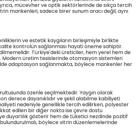
 Ayrıca, mücevher ve optik sektörlerinde de sıkça tercih
itrin mankenleri, sadece birer sunum aracı değil, aynı
iklerin ve estetik kaygıların birleşimiyle birlikte
kalite kontrolün sağlanması hayati öneme sahiptir.
dilmemelidir. Türkiye'deki üreticiler, hem yerel hem de
r. Modern üretim tesislerinde otomasyon sistemleri
r şekilde adaptasyon sağlanmakta, böylece mankenler her
ğrultusunda özenle seçilmektedir. Yaygın olarak
n derece dayanıklıdır ve şekil alabilme kabiliyeti
liyeti nedeniyle genellikle tercih edilirken, polyester
at edilen bir diğer nokta ise çevre dostu
e duyarlılık gösterir hem de tüketici nezdinde pozitif
 bulundurulmalı, böylece vitrin düzenlemelerinde