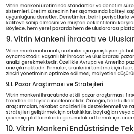
Vitrin mankeni üretiminde standartlar ve denetim süreçl
sistemleri, üretim sürecinin her aşamasında kaliteyi sağ
uygunluğunu denetler. Denetimler, belirli periyotlarla 
kaliteye sahip olmasını ve müşteri beklentilerini karşıla
Böylece, hem yerel pazarda hem de uluslararası platfor
9. Vitrin Mankeni İhracatı ve Ulusl
Vitrin mankeni ihracatı, üreticiler için genişleyen globa
oynamaktadır. Başarılı bir ihracat ve uluslararası pazarl
analizi gerekmektedir. Özellikle Avrupa ve Amerika paza
öne çıkmaktadır. Firmalar, ürünlerini tanıtmak için fuar, d
zinciri yönetiminin optimize edilmesi, maliyetleri düşürü
9.1. Pazar Araştırması ve Stratejileri
Vitrin mankeni ihracatında etkili pazar araştırması, fır
trendleri detaylıca incelenmelidir. Örneğin, belirli ülkele
araştırmaları, rekabet analizleri ile desteklenmeli ve rak
stratejileri geliştirmek için ortaklıklar, bayi ağları vey
çevrimiçi platformlarda görünürlük arttırmak için önem
10. Vitrin Mankeni Endüstrisinde Tek