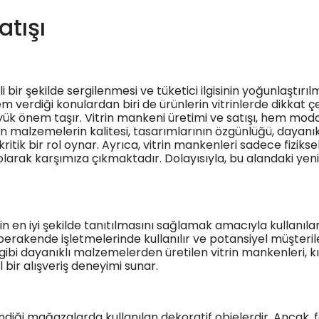
atışı
 bir şekilde sergilenmesi ve tüketici ilgisinin yoğunlaştır
erdiği konulardan biri de ürünlerin vitrinlerde dikkat çek
üyük önem taşır. Vitrin mankeni üretimi ve satışı, hem mo
an malzemelerin kalitesi, tasarımlarının özgünlüğü, dayanı
ritik bir rol oynar. Ayrıca, vitrin mankenleri sadece fizik
arak karşımıza çıkmaktadır. Dolayısıyla, bu alandaki yenil
n en iyi şekilde tanıtılmasını sağlamak amacıyla kullanılan
rakende işletmelerinde kullanılır ve potansiyel müşterile
r gibi dayanıklı malzemelerden üretilen vitrin mankenleri, k
bir alışveriş deneyimi sunar.
ndiği mağazalarda kullanılan dekoratif objelerdir. Ancak, fonk