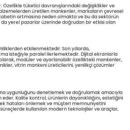
Özellikle tüketici davranışlarındaki değişiklikler ve
u malzemelerden üretilen mankenler, markaların çevresel
rekabetin artmasına neden olmakta ve bu da sektörün
u da yerel pazarlar üzerinde doğrudan bir etkisi olan
niliklerden etkilenmektedir. Son yıllarda,
tma isteğiyle paralel ilerlemektedir. Dijital ekranlarla
 olarak, modüler ve ayarlanabilir özellikteki mankenler,
er, vitrin mankeni üreticilerini, yenilikçi çözümler
tlarına uygunluğunu denetlemek ve doğrulamak amacıyla
r. Kalite kontrol, ürünlerin dayanıklılığını, estetiğini
lecek hataları önlemek ve müşteri memnuniyetini
süreçlerde kullanılan modern teknolojiler ve araçlar,