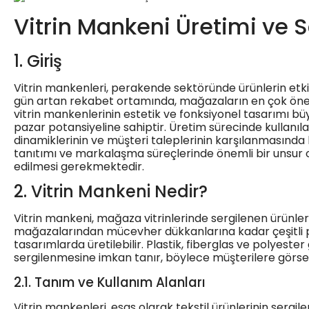
Vitrin Mankeni Üretimi ve S
1. Giriş
Vitrin mankenleri, perakende sektöründe ürünlerin etkili
gün artan rekabet ortamında, mağazaların en çok önem v
vitrin mankenlerinin estetik ve fonksiyonel tasarımı b
pazar potansiyeline sahiptir. Üretim sürecinde kullanıl
dinamiklerinin ve müşteri taleplerinin karşılanmasında k
tanıtımı ve markalaşma süreçlerinde önemli bir unsur ol
edilmesi gerekmektedir.
2. Vitrin Mankeni Nedir?
Vitrin mankeni, mağaza vitrinlerinde sergilenen ürünleri
mağazalarından mücevher dükkanlarına kadar çeşitli pe
tasarımlarda üretilebilir. Plastik, fiberglas ve polyeste
sergilenmesine imkan tanır, böylece müşterilere görsel 
2.1. Tanım ve Kullanım Alanları
Vitrin mankenleri, esas olarak tekstil ürünlerinin sergile