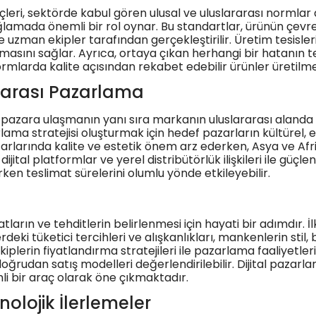
eri, sektörde kabul gören ulusal ve uluslararası normlar d
lamada önemli bir rol oynar. Bu standartlar, ürünün çevrese
ve uzman ekipler tarafından gerçekleştirilir. Üretim tesis
masını sağlar. Ayrıca, ortaya çıkan herhangi bir hatanın tesp
mlarda kalite açısından rekabet edebilir ürünler üretilmes
ararası Pazarlama
l pazara ulaşmanın yanı sıra markanın uluslararası alanda ta
ama stratejisi oluşturmak için hedef pazarların kültürel, ek
rlarında kalite ve estetik önem arz ederken, Asya ve Afrik
ijital platformlar ve yerel distribütörlük ilişkileri ile güçle
rken teslimat sürelerini olumlu yönde etkileyebilir.
satların ve tehditlerin belirlenmesi için hayati bir adımdı
rdeki tüketici tercihleri ve alışkanlıkları, mankenlerin stil,
iplerin fiyatlandırma stratejileri ile pazarlama faaliyetleri 
a doğrudan satış modelleri değerlendirilebilir. Dijital pazarl
li bir araç olarak öne çıkmaktadır.
nolojik İlerlemeler