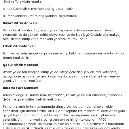
·Büst ve Tors vitrin mankeni
olmak üzere vitrin mankeni dört grupta incelenir.
Bu mankenlerin üretim değişkenleri ise şunlardır;
Bayan Vitrin Mankeni
Renk olarak siyah, altın, beyaz ya da kişinin isteklerine göre üretilir. Ayrıca
ekonomik ya da yüksek kalite, abiye, spor ya da klasik görüntüde yüz makyajı
niteliklerine sahip vitrin mankeni yapmak mümkündür.
Erkek Vitrin Mankeni
Tam vücut, yetişkin, çekici görünüme sahip farklı renk seçenekleri ile erkek vitrin
ürünü imal edilir.
Çocuk Vitrin Mankeni
Beyaz ya da ten rengine sahip ya da isteğe göre değişebilen, maliyete göre,
arzuya göre ayak malzemesi ( cam ya da paslanmaz malzeme) belirlenerek
çocuk vitrin mankeni üretilir.
Büst Ve Tors Mankeni
Tercihler doğrultusunda renk seçenekleri, kolsuz ya da yüz olmadan, ekonomik
değerine göre kalitesi belirlenerek üretilir.
Firmamız; ürünlerinin tamamında dünya standartlarında neticeleri elde
edebilmek için üretim stratejileri kullanır. Toplam kalite yönetimi esaslarına göre
gerçekleşen üretimlerimiz, yüklü miktardaki siparişlerinizi de karşılamaya
yeterlidir. Vitrin mankeni siparişi verirken belirttiğiniz koşulların %100
karşılanması garantisi ile mümkün olan en nitelikli ürünler firmamız tarafından
sizlere sunulacaktır. Şimdi bizimle iletişime geçerek, özel siparişlerinizi verebilir