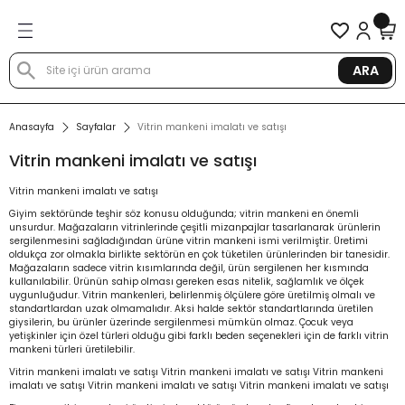
Geri Dön
Geri Dön
Geri Dön
Geri Dön
Geri Dön
Geri Dön
Geri Dön
en Modelleri
en Modelleri
rin Aksesuarları
nd Askılar
toğraf Çekim Mankenleri
izmetleri
tış
ARA
 Terzi Mankeni Prova Mankeni
ankenleri
 Mankenleri
tandlar
 Fotoğraf Mankeni
 Kiralama
ankeni
Anasayfa
Sayfalar
Vitrin mankeni imalatı ve satışı
Vitrin mankeni imalatı ve satışı
lon Giyebilen Terzi Mankeni
n mankenleri
ni - Eskiz Mankeni
ıyafet Askısı
Fotoğraf Mankeni
n Kiralama
onel Prova Mankeni
Vitrin mankeni imalatı ve satışı
ne batabilen terzi mankeni
ankenleri
 Tabla
 Fotoğraf Mankeni
Kiralama
Mankeni
Giyim sektöründe teşhir söz konusu olduğunda; vitrin mankeni en önemli
unsurdur. Mağazaların vitrinlerinde çeşitli mizanpajlar tasarlanarak ürünlerin
sergilenmesini sağladığından ürüne vitrin mankeni ismi verilmiştir. Üretimi
ilen Terzi Mankenleri
nkenleri
n Mankeni
me Üniteleri
rzi Mankeni Kiralama
Vitrin Aksesuarları
oldukça zor olmakla birlikte sektörün en çok tüketilen ürünlerinden bir tanesidir.
Mağazaların sadece vitrin kısımlarında değil, ürün sergilenen her kısmında
kullanılabilir. Ürünün sahip olması gereken esas nitelik, sağlamlık ve ölçek
buk terzi mankenleri
mankenleri
nkeni
 Kancalar
ralama
 Orta Standlar
uygunluğudur. Vitrin mankenleri, belirlenmiş ölçülere göre üretilmiş olmalı ve
standartlardan uzak olmamalıdır. Aksi halde sektör standartlarında üretilen
giysilerin, bu ürünler üzerinde sergilenmesi mümkün olmaz. Çocuk veya
yetişkinler için özel türleri olduğu gibi farklı beden seçenekleri için de farklı vitrin
l Tel Kafalı Mankenler
ankenleri
n El Mankeni
 Kiralama
skısı
mankeni türleri üretilebilir.
Vitrin mankeni imalatı ve satışı Vitrin mankeni imalatı ve satışı Vitrin mankeni
rli Terzi Mankeni
 mankenleri
Kiralama
ketleri
imalatı ve satışı Vitrin mankeni imalatı ve satışı Vitrin mankeni imalatı ve satışı