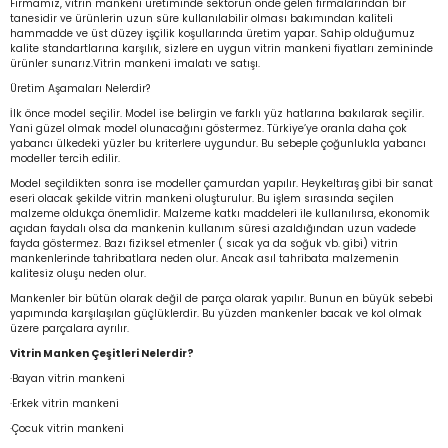
Firmamız, vitrin mankeni üretiminde sektörün önde gelen firmalarından bir
tanesidir ve ürünlerin uzun süre kullanılabilir olması bakımından kaliteli
r Standlı Terzi Mankenleri
rin mankenleri
estekleme Üniteleri
hammadde ve üst düzey işçilik koşullarında üretim yapar. Sahip olduğumuz
kalite standartlarına karşılık, sizlere en uygun vitrin mankeni fiyatları zemininde
ürünler sunarız.Vitrin mankeni imalatı ve satışı.
 Mankeni Prova Mankeni
p Mankenleri
çlı Tel Kancalar
Üretim Aşamaları Nelerdir?
İlk önce model seçilir. Model ise belirgin ve farklı yüz hatlarına bakılarak seçilir.
atif Terzi Mankenleri
trin mankeni
 Fotoğraf Çekim Mankenleri
Yani güzel olmak model olunacağını göstermez. Türkiye’ye oranla daha çok
yabancı ülkedeki yüzler bu kriterlere uygundur. Bu sebeple çoğunlukla yabancı
modeller tercih edilir.
 eşel terzi mankeni
mankenler
ece Döner Platform
Model seçildikten sonra ise modeller çamurdan yapılır. Heykeltıraş gibi bir sanat
eseri olacak şekilde vitrin mankeni oluşturulur. Bu işlem sırasında seçilen
malzeme oldukça önemlidir. Malzeme katkı maddeleri ile kullanılırsa, ekonomik
n amaçlı terzi mankeni
mankeni
açıdan faydalı olsa da mankenin kullanım süresi azaldığından uzun vadede
fayda göstermez. Bazı fiziksel etmenler ( sıcak ya da soğuk vb. gibi) vitrin
mankenlerinde tahribatlara neden olur. Ancak asıl tahribata malzemenin
 prova mankeni
ankeni
kalitesiz oluşu neden olur.
Mankenler bir bütün olarak değil de parça olarak yapılır. Bunun en büyük sebebi
yapımında karşılaşılan güçlüklerdir. Bu yüzden mankenler bacak ve kol olmak
-Yedek Parça-Aksesuar
mik Vitrin Mankenleri
üzere parçalara ayrılır.
Vitrin Manken Çeşitleri Nelerdir?
Hamile Göbeği
·Bayan vitrin mankeni
·Erkek vitrin mankeni
ova mankeni
·Çocuk vitrin mankeni