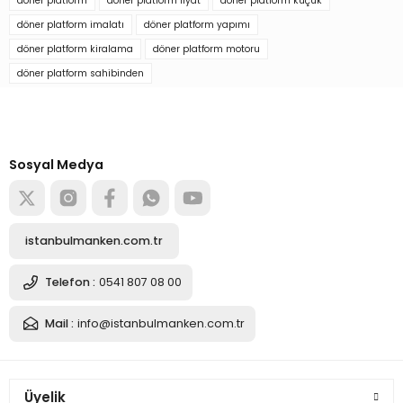
döner platform
döner platform fiyat
döner platform küçük
Soru Sor
döner platform imalatı
döner platform yapımı
döner platform kiralama
döner platform motoru
16.903,81 TL
döner platform sahibinden
Türkiye’nin mağaza ekipman
tedarikçisi
Sepete Ekle
Alışverişe başla
Sosyal Medya
150 Kg Taşıma Kapasiteli Uzaktan WiFe Kontrol Döner Platform
istanbulmanken.com.tr
17.932,68 TL
Telefon :
0541 807 08 00
Mail :
info@istanbulmanken.com.tr
Sepete Ekle
150 Kg Taşıma Kapasiteli Uzaktan WiFe Kontrol Döner Platform
Üyelik