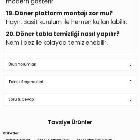
modern gösterir.
19. Döner platform montajı zor mu?
Hayır. Basit kurulum ile hemen kullanılabilir.
20. Döner tabla temizliği nasıl yapılır?
Nemli bez ile kolayca temizlenebilir.
Ürün Yorumları
Taksit Seçenekleri
Bu ürüne ilk yorumu siz yapın!
Soru & Cevap
Yorum Yaz
Tavsiye Ürünler
Ürün hakkında henüz soru sorulmamış.
Etiketler :
150 Kg Taşıma Kapasiteli Döner Platform Elektrikli 60 cm