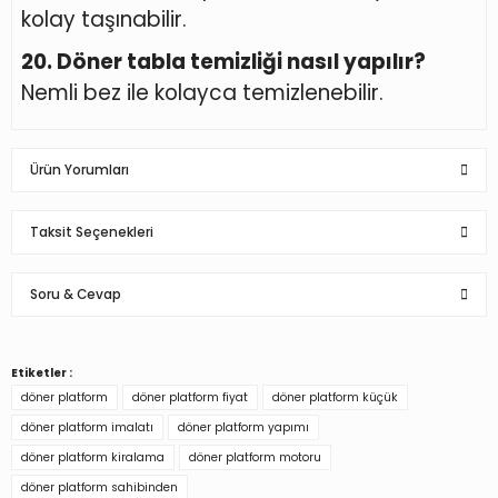
kolay taşınabilir.
20. Döner tabla temizliği nasıl yapılır?
Nemli bez ile kolayca temizlenebilir.
Ürün Yorumları
Taksit Seçenekleri
Bu ürüne ilk yorumu siz yapın!
Soru & Cevap
Yorum Yaz
Etiketler :
Ürün hakkında henüz soru sorulmamış.
döner platform
döner platform fiyat
döner platform küçük
döner platform imalatı
döner platform yapımı
Soru Sor
döner platform kiralama
döner platform motoru
döner platform sahibinden