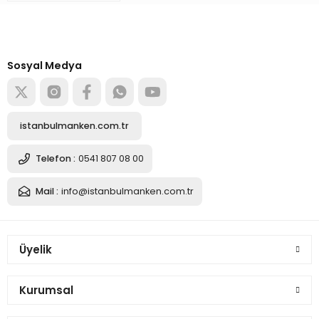
Türkiye’nin mağaza ekipman
tedarikçisi
Alışverişe başla
Sosyal Medya
istanbulmanken.com.tr
Telefon :
0541 807 08 00
Mail :
info@istanbulmanken.com.tr
Üyelik
Kurumsal