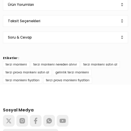
Ürün Yorumları
Taksit Seçenekleri
Bu ürüne ilk yorumu siz yapın!
Soru & Cevap
Yorum Yaz
Etiketler :
Ürün hakkında henüz soru sorulmamış.
terzi mankeni
terzi mankeni nereden alınır
terzi mankeni satın al
terzi prova mankeni satın al
gelinlik terzi mankeni
Soru Sor
terzi mankeni fiyatları
terzi prova mankeni fiyatları
Türkiye’nin mağaza ekipman
tedarikçisi
Alışverişe başla
Sosyal Medya