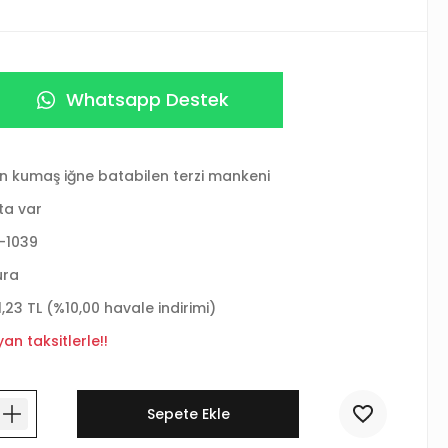
Whatsapp Destek
n kumaş iğne batabilen terzi mankeni
ta var
-1039
ura
1,23 TL (%10,00 havale indirimi)
an taksitlerle!!
Sepete Ekle