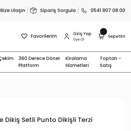
Bize Ulaşın
Sipariş Sorgula
0541 807 08 00
Giriş Yap
Favorilerim
Sepetim
Üye Ol
 Çekim
360 Derece Döner
Kiralama
Toptan -
Platform
Hizmetleri
Satış
Dikiş Setli Punto Dikişli Terzi