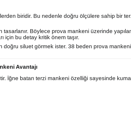
rden biridir. Bu nedenle doğru ölçülere sahip bir terz
n tasarlanır. Böylece prova mankeni üzerinde yapıla
ı için bu detay kritik önem taşır.
arken doğru siluet görmek ister. 38 beden prova manke
nkeni Avantajı
r. İğne batan terzi mankeni özelliği sayesinde kumaş