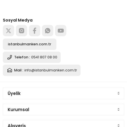
Türkiye’nin mağaza ekipman
tedarikçisi
Alışverişe başla
Sosyal Medya
istanbulmanken.com.tr
Telefon :
0541 807 08 00
Mail :
info@istanbulmanken.com.tr
Üyelik
Kurumsal
Alışveriş