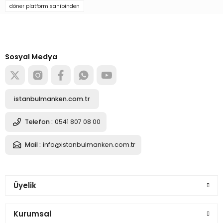
döner platform sahibinden
Türkiye’nin mağaza ekipman
tedarikçisi
Sepete Ekle
Alışverişe başla
Sosyal Medya
150 Kg Taşıma Kapasiteli Uzaktan WiFe Kontrol Döner Platform
istanbulmanken.com.tr
17.581,06 TL
Telefon :
0541 807 08 00
Mail :
info@istanbulmanken.com.tr
Sepete Ekle
Profesyonel 60 Cm Çap Hız Ayarlı Kumandalı Döner Platform
Üyelik
Kurumsal
17.947,41 TL