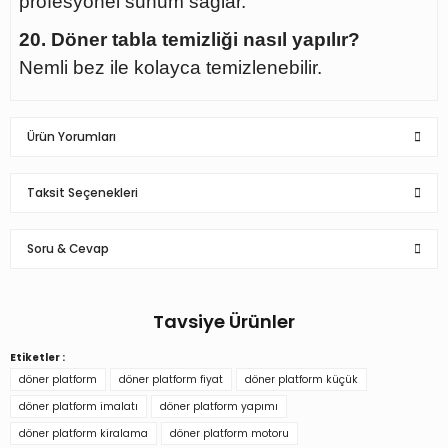
profesyonel sunum sağlar.
20. Döner tabla temizliği nasıl yapılır?
Nemli bez ile kolayca temizlenebilir.
Ürün Yorumları
Taksit Seçenekleri
Bu ürüne ilk yorumu siz yapın!
Soru & Cevap
Yorum Yaz
Tavsiye Ürünler
Ürün hakkında henüz soru sorulmamış.
Etiketler :
150 Kg Taşıma Kapasiteli Uzaktan WiFe Kontrol Döner Platform
döner platform
döner platform fiyat
döner platform küçük
Soru Sor
döner platform imalatı
döner platform yapımı
döner platform kiralama
döner platform motoru
17.932,68 TL