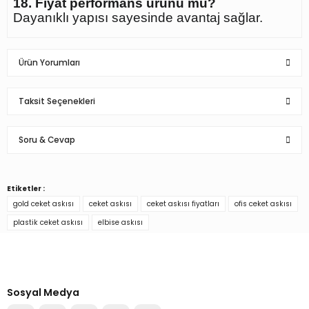
18. Fiyat performans ürünü mü?
Dayanıklı yapısı sayesinde avantaj sağlar.
Ürün Yorumları
Taksit Seçenekleri
Bu ürüne ilk yorumu siz yapın!
Soru & Cevap
Yorum Yaz
Etiketler :
Ürün hakkında henüz soru sorulmamış.
gold ceket askısı
ceket askısı
ceket askısı fiyatları
ofis ceket askısı
plastik ceket askısı
elbise askısı
Soru Sor
Türkiye’nin mağaza ekipman
tedarikçisi
Alışverişe başla
Sosyal Medya