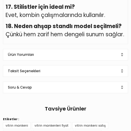
17. Stilistler için ideal mi?
Evet, kombin çalışmalarında kullanılır.
18. Neden ahşap standlı model seçilmeli?
Çünkü hem zarif hem dengeli sunum sağlar.
Ürün Yorumları
Taksit Seçenekleri
Soru & Cevap
Kumaşı ahşabı çok kaliteli, tavsiye edilir
B... P... | 22/06/2023
Tavsiye Ürünler
Ürün hakkında henüz soru sorulmamış.
Yorum Yaz
Etiketler :
Bayan ahşap standlı kumaş kaplı kafa mankeni
vitrin mankeni
vitrin mankenleri fiyat
vitrin mankeni satış
Soru Sor