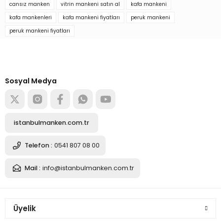
cansız manken
vitrin mankeni satın al
kafa mankeni
kafa mankenleri
kafa mankeni fiyatları
peruk mankeni
2.704,00 TL
peruk mankeni fiyatları
Türkiye’nin mağaza ekipman
tedarikçisi
Sepete Ekle
Alışverişe başla
Sosyal Medya
Bayan ahşap standlı kumaş kaplı kafa mankeni
istanbulmanken.com.tr
2.704,00 TL
Telefon :
0541 807 08 00
Mail :
info@istanbulmanken.com.tr
Sepete Ekle
Bayan ahşap standlı kumaş kaplı kafa mankeni
Üyelik