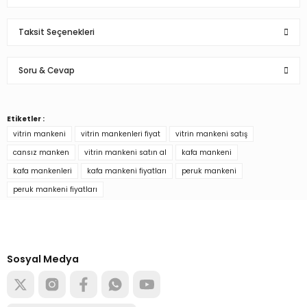
Taksit Seçenekleri
Bu ürüne ilk yorumu siz yapın!
Soru & Cevap
Yorum Yaz
Etiketler :
Ürün hakkında henüz soru sorulmamış.
vitrin mankeni
vitrin mankenleri fiyat
vitrin mankeni satış
cansız manken
vitrin mankeni satın al
kafa mankeni
Soru Sor
kafa mankenleri
kafa mankeni fiyatları
peruk mankeni
peruk mankeni fiyatları
Türkiye’nin mağaza ekipman
tedarikçisi
Alışverişe başla
Sosyal Medya