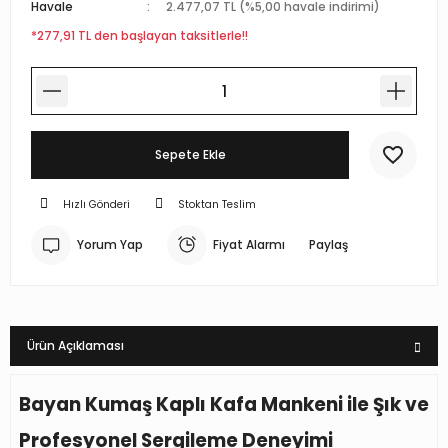
Havale
2.477,07 TL (%5,00 havale indirimi)
r Standlı Terzi Mankenleri
rin mankenleri
estekleme Üniteleri
*277,91 TL den başlayan taksitlerle!!
 Mankeni Prova Mankeni
p Mankenleri
çlı Tel Kancalar
atif Terzi Mankenleri
trin mankeni
 Fotoğraf Çekim Mankenleri
Sepete Ekle
 eşel terzi mankeni
mankenler
ece Döner Platform
Hızlı Gönderi
Stoktan Teslim
n amaçlı terzi mankeni
mankeni
Yorum Yap
Fiyat Alarmı
Paylaş
 prova mankeni
ankeni
-Yedek Parça-Aksesuar
mik Vitrin Mankenleri
Ürün Açıklaması
Hamile Göbeği
Bayan Kumaş Kaplı Kafa Mankeni ile Şık ve
ova mankeni
Profesyonel Sergileme Deneyimi