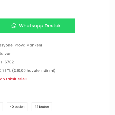
Whatsapp Destek
esyonel Prova Mankeni
ta var
AT-6702
0,71 TL (%10,00 havale indirimi)
an taksitlerle!!
40 beden
42 beden