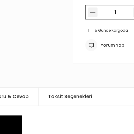
5 Günde Kargoda
Yorum Yap
oru & Cevap
Taksit Seçenekleri