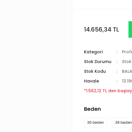
14.656,34 TL
Kategori
Prof
Stok Durumu
Stok
Stok Kodu
BAL
Havale
13.19
*1.562,12 TL den başlay
Beden
36 beden
38 beden