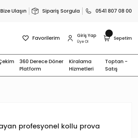
Bize Ulaşın
Sipariş Sorgula
0541 807 08 00
Giriş Yap
Favorilerim
Sepetim
Üye Ol
 Çekim
360 Derece Döner
Kiralama
Toptan -
Platform
Hizmetleri
Satış
ayan profesyonel kollu prova