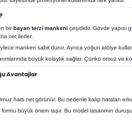
ısı sayesinde profesyonel kullanımda fark yaratır.
?
en bir
bayan terzi mankeni
çeşididir. Gövde yapısı g
a net ilerler.
ylece manken sabit durur. Ayrıca yoğun atölye kulla
arımlarında büyük kolaylık sağlar. Çünkü omuz ve kol 
ğu Avantajlar
uz hattı net görünür. Bu nedenle kalıp hataları erken
ol formu büyük önem taşır. Bu model tasarımın duruşu