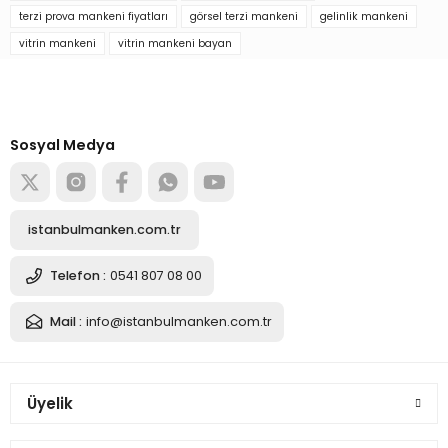
Yorum Yaz
terzi prova mankeni fiyatları
görsel terzi mankeni
gelinlik mankeni
8.245,78 TL
vitrin mankeni
vitrin mankeni bayan
Türkiye’nin mağaza ekipman
tedarikçisi
Sepete Ekle
Alışverişe başla
Sosyal Medya
Tel Kafalı Ahşap Kollu Terzi Mankeni Vitrin Mankeni
istanbulmanken.com.tr
8.245,78 TL
Telefon :
0541 807 08 00
Mail :
info@istanbulmanken.com.tr
Sepete Ekle
Tel Kafalı Ahşap Kollu Terzi Mankeni Vitrin Mankeni
Üyelik