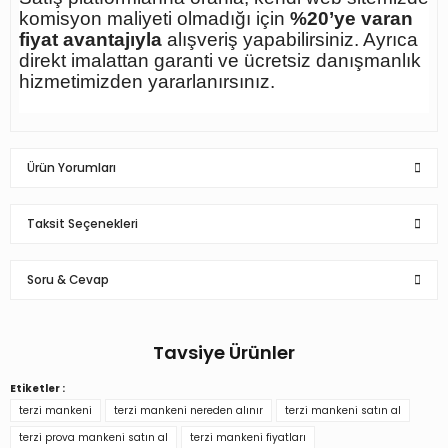
komisyon maliyeti olmadığı için
%20’ye varan
fiyat avantajıyla
alışveriş yapabilirsiniz. Ayrıca
direkt imalattan garanti ve ücretsiz danışmanlık
hizmetimizden yararlanırsınız.
Ürün Yorumları
Taksit Seçenekleri
Soru & Cevap
Yüksek Kalite Bayan Tel Kafalı Ahşap
Kollu Terzi Mankeni Vitrin Mankeni
Tasarımı ve görünüşü çok hoşuma gitti açıkçası sipariş vermeyi
Tavsiye Ürünler
Ürün hakkında henüz soru sorulmamış.
düşünüyorum
Etiketler :
M... Ç... | 23/08/2022
Tel Kafalı Ahşap Kollu Terzi Mankeni Vitrin Mankeni
terzi mankeni
terzi mankeni nereden alınır
terzi mankeni satın al
Soru Sor
terzi prova mankeni satın al
terzi mankeni fiyatları