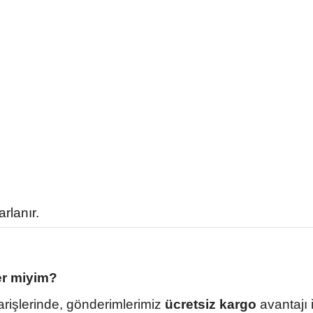
rlanır.
er miyim?
parişlerinde, gönderimlerimiz
ücretsiz kargo
avantajı 