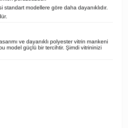
 standart modellere göre daha dayanıklıdır.
ür.
asarımı ve dayanıklı polyester vitrin mankeni
model güçlü bir tercihtir. Şimdi vitrininizi