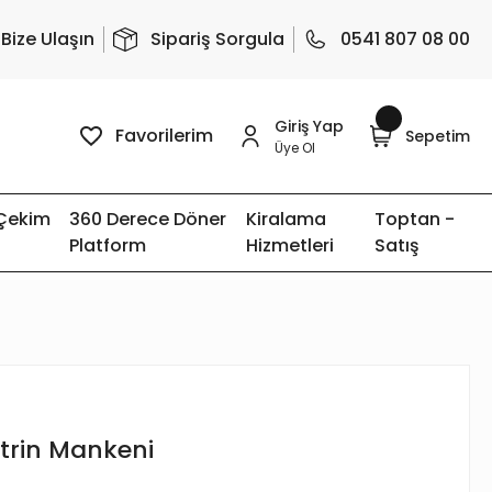
Bize Ulaşın
Sipariş Sorgula
0541 807 08 00
Giriş Yap
Favorilerim
Sepetim
Üye Ol
 Çekim
360 Derece Döner
Kiralama
Toptan -
Platform
Hizmetleri
Satış
trin Mankeni