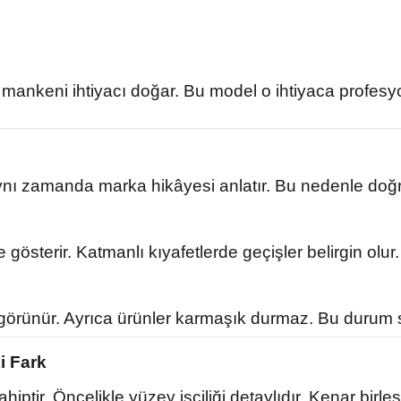
in mankeni ihtiyacı doğar. Bu model o ihtiyaca profe
Aynı zamanda marka hikâyesi anlatır. Bu nedenle doğru
österir. Katmanlı kıyafetlerde geçişler belirgin olur
görünür. Ayrıca ürünler karmaşık durmaz. Bu durum sat
i Fark
ptir. Öncelikle yüzey işçiliği detaylıdır. Kenar birle