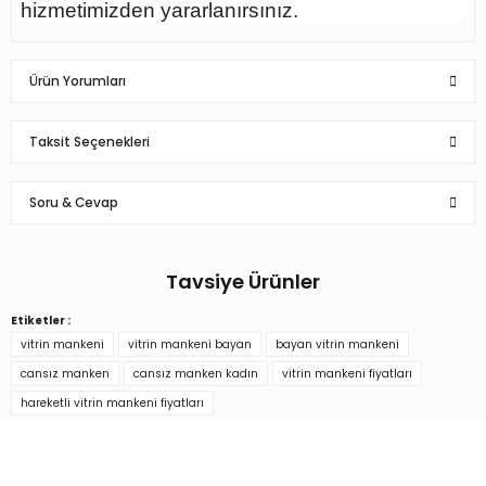
hizmetimizden yararlanırsınız.
Ürün Yorumları
Taksit Seçenekleri
Bu ürüne ilk yorumu siz yapın!
Soru & Cevap
Yorum Yaz
Tavsiye Ürünler
Ürün hakkında henüz soru sorulmamış.
Etiketler :
Delüks Bayan Vitrin Mankeni
Delüks Bayan Vitrin Mankeni
vitrin mankeni
vitrin mankeni bayan
bayan vitrin mankeni
Soru Sor
cansız manken
cansız manken kadın
vitrin mankeni fiyatları
hareketli vitrin mankeni fiyatları
14.900,00 TL
14.900,00 TL
Türkiye’nin mağaza ekipman
tedarikçisi