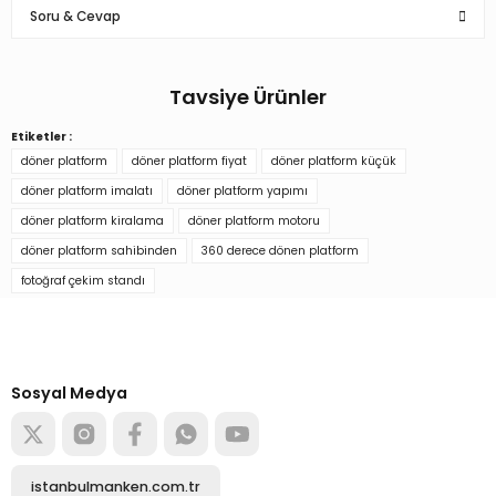
Soru & Cevap
Ürün standı
Ürün standı bence şık ve kullanışlı gözüküyor
Tavsiye Ürünler
A... A... | 19/10/2024
Ürün hakkında henüz soru sorulmamış.
Etiketler :
Şarjlı 360 Derece Çift Yönlü Döner Platform Fotoğraf Çekim Standı
Yorum Yaz
döner platform
döner platform fiyat
döner platform küçük
Soru Sor
döner platform imalatı
döner platform yapımı
döner platform kiralama
döner platform motoru
1.590,44 TL
döner platform sahibinden
360 derece dönen platform
fotoğraf çekim standı
Türkiye’nin mağaza ekipman
tedarikçisi
Sepete Ekle
Alışverişe başla
Sosyal Medya
istanbulmanken.com.tr