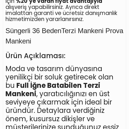
için
%20’ye varan fiyat avantajıyla
alışveriş yapabilirsiniz. Ayrıca direkt
imalattan garanti ve ücretsiz danışmanlık
hizmetimizden yararlanırsınız.
Süngerli
36 Beden
Terzi Mankeni Prova
Mankeni
Ürün Açıklaması:
Moda ve tasarım dünyasına
yenilikçi bir soluk getirecek olan
bu
Full İğne Batabilen Terzi
Mankeni
, yaratıcılığınızı en üst
seviyeye çıkarmak için ideal bir
üründür. Detaylara verdiğiniz
önem, kusursuz dikişler ve
müşterilerinize sunduğunuz eşsiz