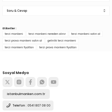
Bu ürüne ilk yorumu siz yapın!
Soru & Cevap
Yorum Yaz
Etiketler :
Ürün hakkında henüz soru sorulmamış.
terzi mankeni
terzi mankeni nereden alınır
terzi mankeni satın al
terzi prova mankeni satın al
gelinlik terzi mankeni
Soru Sor
terzi mankeni fiyatları
terzi prova mankeni fiyatları
Türkiye’nin mağaza ekipman
tedarikçisi
Alışverişe başla
Sosyal Medya
istanbulmanken.com.tr
Telefon :
0541 807 08 00