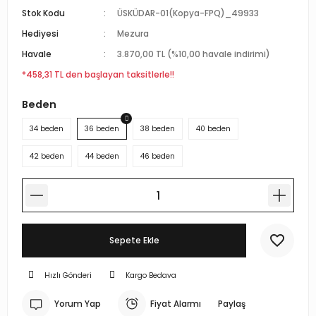
Stok Kodu
ÜSKÜDAR-01(Kopya-FPQ)_49933
r Standlı Terzi Mankenleri
rin mankenleri
estekleme Üniteleri
Hediyesi
Mezura
 Mankeni Prova Mankeni
p Mankenleri
çlı Tel Kancalar
Havale
3.870,00 TL (%10,00 havale indirimi)
*458,31 TL den başlayan taksitlerle!!
atif Terzi Mankenleri
trin mankeni
 Fotoğraf Çekim Mankenleri
Beden
 eşel terzi mankeni
mankenler
ece Döner Platform
34 beden
36 beden
38 beden
40 beden
n amaçlı terzi mankeni
mankeni
42 beden
44 beden
46 beden
 prova mankeni
ankeni
-Yedek Parça-Aksesuar
mik Vitrin Mankenleri
Sepete Ekle
Hamile Göbeği
Hızlı Gönderi
Kargo Bedava
ova mankeni
Yorum Yap
Fiyat Alarmı
Paylaş