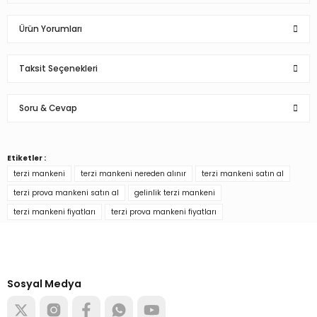
Ürün Yorumları
Taksit Seçenekleri
Bu ürüne ilk yorumu siz yapın!
Soru & Cevap
Yorum Yaz
Etiketler :
Ürün hakkında henüz soru sorulmamış.
terzi mankeni
terzi mankeni nereden alınır
terzi mankeni satın al
terzi prova mankeni satın al
gelinlik terzi mankeni
Soru Sor
terzi mankeni fiyatları
terzi prova mankeni fiyatları
Türkiye’nin mağaza ekipman
tedarikçisi
Alışverişe başla
Sosyal Medya