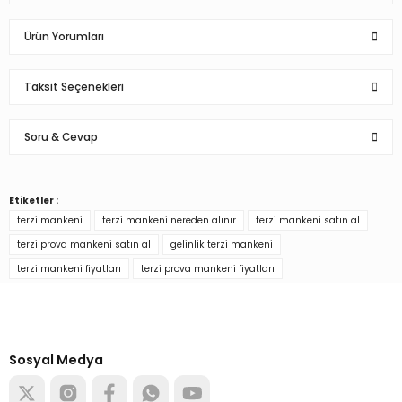
Ürün Yorumları
Taksit Seçenekleri
Bu ürüne ilk yorumu siz yapın!
Soru & Cevap
Yorum Yaz
Etiketler :
Ürün hakkında henüz soru sorulmamış.
terzi mankeni
terzi mankeni nereden alınır
terzi mankeni satın al
terzi prova mankeni satın al
gelinlik terzi mankeni
Soru Sor
terzi mankeni fiyatları
terzi prova mankeni fiyatları
Türkiye’nin mağaza ekipman
tedarikçisi
Alışverişe başla
Sosyal Medya