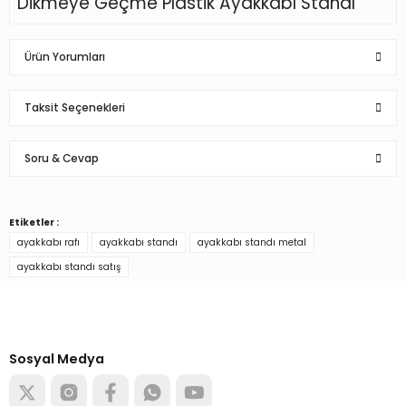
Dikmeye Geçme Plastik Ayakkabı Standı
Ürün Yorumları
Taksit Seçenekleri
Bu ürüne ilk yorumu siz yapın!
Soru & Cevap
Yorum Yaz
Etiketler :
Ürün hakkında henüz soru sorulmamış.
ayakkabı rafı
ayakkabı standı
ayakkabı standı metal
ayakkabı standı satış
Soru Sor
Türkiye’nin mağaza ekipman
tedarikçisi
Alışverişe başla
Sosyal Medya