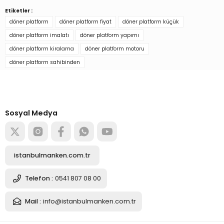
Etiketler :
%10
Elektrikli Siyah Renk 25 KG Kapasiteli (220 WOLT) Döner Platform
döner platform
döner platform fiyat
döner platform küçük
Soru Sor
döner platform imalatı
döner platform yapımı
4.233,00 TL
döner platform kiralama
döner platform motoru
3.809,70 TL
döner platform sahibinden
Türkiye’nin mağaza ekipman
tedarikçisi
Sepete Ekle
Alışverişe başla
Sosyal Medya
25 Kg Taşıma Kapasiteli Uzaktan WiFe Kontrol Döner Platform
istanbulmanken.com.tr
5.540,77 TL
Telefon :
0541 807 08 00
Mail :
info@istanbulmanken.com.tr
Sepete Ekle