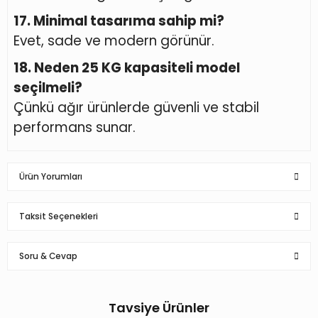
17. Minimal tasarıma sahip mi?
Evet, sade ve modern görünür.
18. Neden 25 KG kapasiteli model
seçilmeli?
Çünkü ağır ürünlerde güvenli ve stabil
performans sunar.
Ürün Yorumları
Taksit Seçenekleri
Bu ürüne ilk yorumu siz yapın!
Soru & Cevap
Yorum Yaz
Tavsiye Ürünler
Ürün hakkında henüz soru sorulmamış.