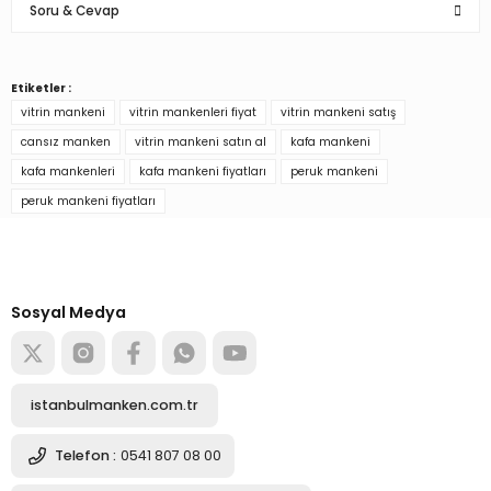
Soru & Cevap
çok kullanışlı
mağazımızda kullanmamız için mükemlle bir tasarım ve ürün siteniz çok
güzel
Etiketler :
Ürün hakkında henüz soru sorulmamış.
Mahmut Kaynakoglu | 10/08/2022
vitrin mankeni
vitrin mankenleri fiyat
vitrin mankeni satış
cansız manken
vitrin mankeni satın al
kafa mankeni
Sorunsuz alışveriş oldu.Paketleme gayet iyidi.
Soru Sor
kafa mankenleri
kafa mankeni fiyatları
peruk mankeni
E... M... | 16/05/2022
peruk mankeni fiyatları
Türkiye’nin mağaza ekipman
Yorum Yaz
tedarikçisi
Alışverişe başla
Sosyal Medya
istanbulmanken.com.tr
Telefon :
0541 807 08 00