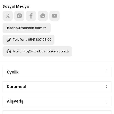
Alışverişe başla
Sosyal Medya
Sepete Ekle
Erkek Tel Kafalı Ahşap Kollu Terzi Mankeni Vitrin Mankeni
istanbulmanken.com.tr
8.543,67 TL
Telefon :
0541 807 08 00
Mail :
info@istanbulmanken.com.tr
Sepete Ekle
Üyelik
Erkek Tel Kafalı Ahşap Kollu Terzi Mankeni Vitrin Mankeni
Kurumsal
8.543,67 TL
Alışveriş