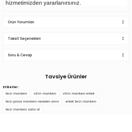
hizmetimizden yararlanırsınız.
Ürün Yorumları
Taksit Seçenekleri
Soru & Cevap
Memnuniyet
çok güzel kurulumu çok basit sağlam elime ulaştı teşekkür ederim.
Tavsiye Ürünler
s... ö... | 06/10/2022
Ürün hakkında henüz soru sorulmamış.
Etiketler :
Erkek Tel Kafalı Ahşap Kollu Terzi Mankeni Vitrin Mankeni
Yorum Yaz
terzi mankeni
vitrin mankeni
vitrin mankeni erkek
Soru Sor
terzi prova mankeni nereden alınır
erkek terzi mankeni
terzi mankeni satın al
8.543,67 TL
Türkiye’nin mağaza ekipman
tedarikçisi