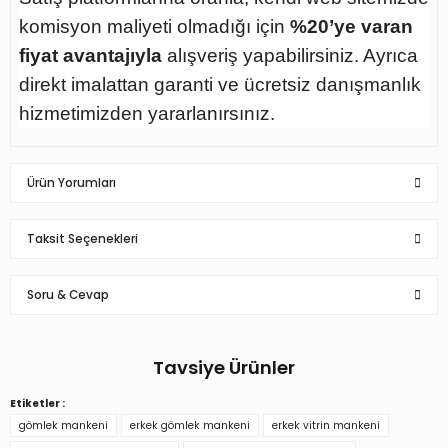
komisyon maliyeti olmadığı için
%20’ye varan
fiyat avantajıyla
alışveriş yapabilirsiniz. Ayrıca
direkt imalattan garanti ve ücretsiz danışmanlık
hizmetimizden yararlanırsınız.
Ürün Yorumları
Taksit Seçenekleri
Soru & Cevap
Memnuniyet
Beklediğim gibi kaliteli bir ürün geldi
Tavsiye Ürünler
s... ö... | 06/10/2022
Ürün hakkında henüz soru sorulmamış.
Etiketler :
Erkek tel kafalı gömlek ve aksesuar mankeni
Yorum Yaz
gömlek mankeni
erkek gömlek mankeni
erkek vitrin mankeni
Soru Sor