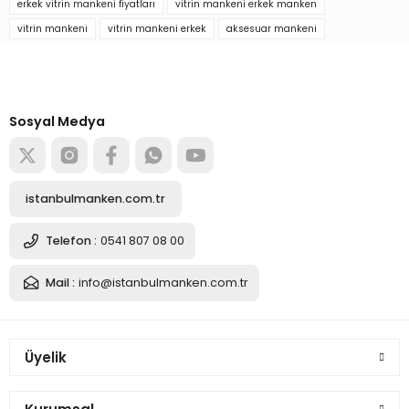
erkek vitrin mankeni fiyatları
vitrin mankeni erkek manken
vitrin mankeni
vitrin mankeni erkek
aksesuar mankeni
4.908,08 TL
Türkiye’nin mağaza ekipman
tedarikçisi
Alışverişe başla
Sosyal Medya
Sepete Ekle
Erkek kumaş kafalı gömlek ve aksesuar mankeni
istanbulmanken.com.tr
3.455,83 TL
Telefon :
0541 807 08 00
Mail :
info@istanbulmanken.com.tr
Sepete Ekle
Üyelik
Erkek tel kafalı gömlek ve aksesuar mankeni