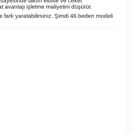
i sayesinde takım elbise ve ceket
t avantajı işletme maliyetini düşürür.
 fark yaratabilirsiniz. Şimdi 46 beden modeli