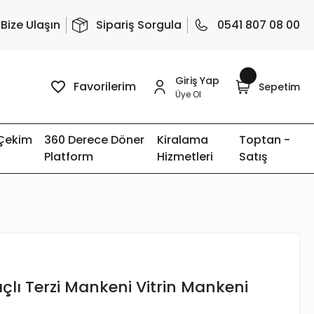
Bize Ulaşın
Sipariş Sorgula
0541 807 08 00
Giriş Yap
Favorilerim
Sepetim
Üye Ol
 Çekim
360 Derece Döner
Kiralama
Toptan -
Platform
Hizmetleri
Satış
çlı Terzi Mankeni Vitrin Mankeni