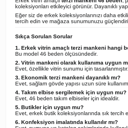
Erkek vitrin amaçlı
terzi mankeni 46 beden
, 
koleksiyonları etkileyici görünür. Dayanıklı ya
Eğer siz de erkek koleksiyonlarınızı daha etki
tercih edin ve mağaza sunumunuzu güçlendiri
Sıkça Sorulan Sorular
1. Erkek vitrin amaçlı terzi mankeni hangi 
Bu model 46 beden ölçüsündedir.
2. Vitrin mankeni olarak kullanıma uygun 
Evet, özellikle vitrin sunumu için tasarlanmıştır
3. Ekonomik terzi mankeni dayanıklı mı?
Evet, sağlam gövde yapısı uzun süre kullanım
4. Takım elbise sergilemek için uygun mu?
Evet, 46 beden takım elbiseler için idealdir.
5. Butikler için uygun mu?
Evet, erkek butik koleksiyonlarında sık tercih ed
6. Konfeksiyon imalatında kullanılır mı?