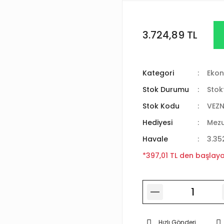
3.724,89 TL
Kategori
Ekon
Stok Durumu
Stok
Stok Kodu
VEZN
Hediyesi
Mez
Havale
3.35
*397,01 TL den başlayan
Hızlı Gönderi