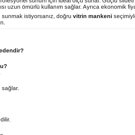
profesyonel sunum için ideal ölçü sunar. Güçlü siluet
pısı uzun ömürlü kullanım sağlar. Ayrıca ekonomik fiya
li sunmak istiyorsanız, doğru
vitrin mankeni
seçimiyle
n.
bedendir?
mu?
.
 sağlar.
ilir.