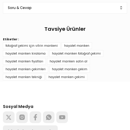
Soru & Cevap
Hızlı kargo teşekkürler
Hızlı kargo teşekkürler
Tavsiye Ürünler
k... ö... | 13/10/2022
Ürün hakkında henüz soru sorulmamış.
Etiketler :
1.Nesil Erkek Çekim Mankeni- Hayalet Manken- Ghost Mannequin
Hızlı kargo güzel paketleme için
fotoğraf çekimi için vitrin mankeni
hayalet manken
Soru Sor
teşekkürler
hayalet manken kiralama
hayalet manken fotoğraf çekimi
hayalet manken fiyatları
hayalet manken satın al
31.875,00 TL
a... b... | 28/09/2022
hayalet manken çekimleri
hayalet manken çekim
hayalet manken tekniği
hayalet manken çekimi
Başarılı
Türkiye’nin mağaza ekipman
tedarikçisi
Sepete Ekle
h... t... | 26/09/2022
Alışverişe başla
Sosyal Medya
Aradığımız kriterlere uygun şekilde manken bulduğumuz için
mutluyduk. Birçok işletme bize yardımcı olamayacağını söyledi
ama burası kırmadı bizi. Minnettarız
e... k... | 12/09/2022