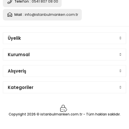
8.341,61 TL
Telefon :
0541 807 08 00
Mail :
info@istanbulmanken.com.tr
Sepete Ekle
Üyelik
Keten Kumaş Pantolon Giyebilen Terzi Vitrin Mankeni
Kurumsal
8.341,61 TL
Alışveriş
Kategoriler
Sepete Ekle
Keten Kumaş Pantolon Giyebilen Terzi Vitrin Mankeni
Copyright 2026 © istanbulmanken.com.tr - Tüm hakları saklıdır.