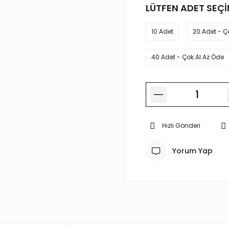
LÜTFEN ADET SEÇİ
10 Adet
20 Adet - Ç
40 Adet - Çok Al Az Öde
Hızlı Gönderi
Yorum Yap