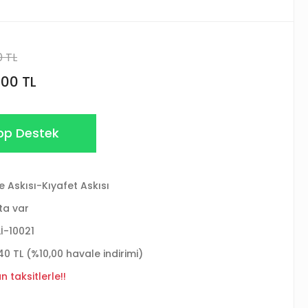
0 TL
,00 TL
p Destek
se Askısı-Kıyafet Askısı
ta var
Lİ-10021
40 TL (%10,00 havale indirimi)
 taksitlerle!!