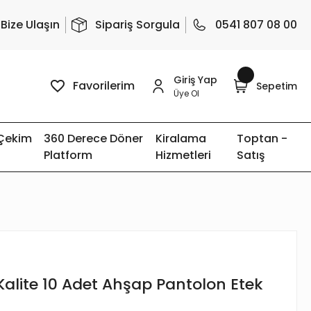
Bize Ulaşın
Sipariş Sorgula
0541 807 08 00
Giriş Yap
Favorilerim
Sepetim
Üye Ol
 Çekim
360 Derece Döner
Kiralama
Toptan -
Platform
Hizmetleri
Satış
alite 10 Adet Ahşap Pantolon Etek