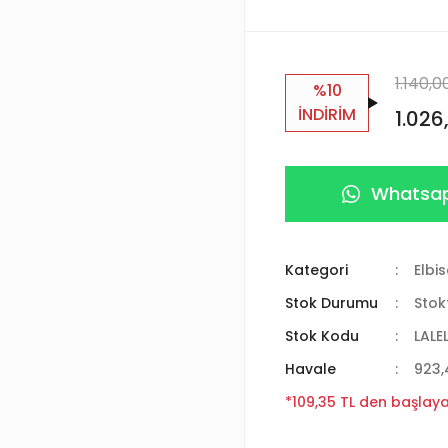
1.140,0
%10
İNDİRİM
1.026
Whatsap
Kategori
Elbi
Stok Durumu
Stok
Stok Kodu
LALE
Havale
923,
*109,35 TL den başlayan