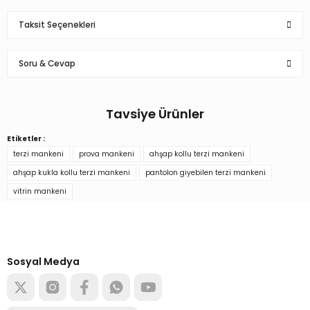
Taksit Seçenekleri
Bu ürüne ilk yorumu siz yapın!
Soru & Cevap
Yorum Yaz
Tavsiye Ürünler
Ürün hakkında henüz soru sorulmamış.
Etiketler :
Lüks Gold Ayaklı Pantolon Giyebilen Kollu Terzi Mankeni
terzi mankeni
prova mankeni
ahşap kollu terzi mankeni
Soru Sor
ahşap kukla kollu terzi mankeni
pantolon giyebilen terzi mankeni
vitrin mankeni
10.377,14 TL
Türkiye’nin mağaza ekipman
tedarikçisi
Alışverişe başla
Sosyal Medya
Sepete Ekle
Lüks Gold Ayaklı Pantolon Giyebilen Kollu Terzi Mankeni