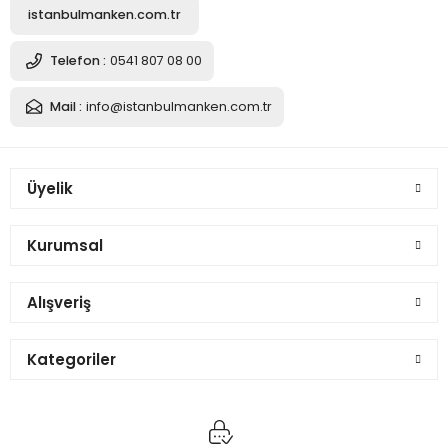
istanbulmanken.com.tr
10.377,14 TL
Telefon :
0541 807 08 00
Mail :
info@istanbulmanken.com.tr
Sepete Ekle
Üyelik
Lüks Gold Ayaklı Pantolon Giyebilen Kollu Terzi Mankeni
Kurumsal
10.377,14 TL
Alışveriş
Kategoriler
Sepete Ekle
Lüks Gold Ayaklı Pantolon Giyebilen Kollu Terzi Mankeni