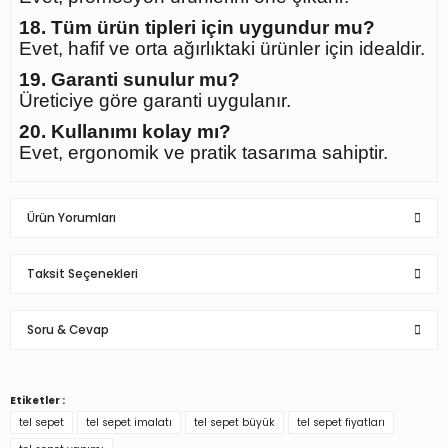
18. Tüm ürün tipleri için uygundur mu?
Evet, hafif ve orta ağırlıktaki ürünler için idealdir.
19. Garanti sunulur mu?
Üreticiye göre garanti uygulanır.
20. Kullanımı kolay mı?
Evet, ergonomik ve pratik tasarıma sahiptir.
Ürün Yorumları
Taksit Seçenekleri
Soru & Cevap
Memnuniyet
Alırken tereddütte kaldım ancak ürün gelince içim rahatladı güzel ürün
teşekkürler İstanbul manken
Etiketler :
Ürün hakkında henüz soru sorulmamış.
b... ö... | 12/10/2022
tel sepet
tel sepet imalatı
tel sepet büyük
tel sepet fiyatları