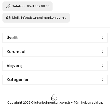
Siyah Yükseklik Ayarlı Eskiz Ahşap Model El Mankeni
Telefon :
0541 807 08 00
Mail :
info@istanbulmanken.com.tr
1.966,84 TL
Üyelik
Sepete Ekle
Kurumsal
Siyah Yükseklik Ayarlı Eskiz Ahşap Model El Mankeni
Alışveriş
1.966,84 TL
Kategoriler
Sepete Ekle
Copyright 2026 © istanbulmanken.com.tr - Tüm hakları saklıdır.