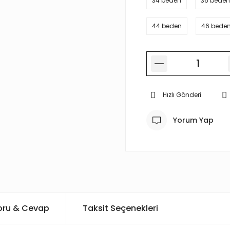
34 beden
36 beden
44 beden
46 bede
Hızlı Gönderi
Yorum Yap
oru & Cevap
Taksit Seçenekleri