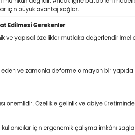
mı mümkün değildir. Ancak iğne batabilen model
cılar için büyük avantaj sağlar.
kat Edilmesi Gerekenler
 ve yapısal özellikler mutlaka değerlendirilmelidi
l eden ve zamanla deforme olmayan bir yapıda ol
 önemlidir. Özellikle gelinlik ve abiye üretiminde
i kullanıcılar için ergonomik çalışma imkânı sağlar