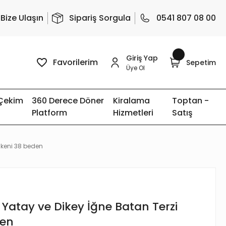
Bize Ulaşın
Sipariş Sorgula
0541 807 08 00
Giriş Yap
Favorilerim
Sepetim
Üye Ol
 Çekim
360 Derece Döner
Kiralama
Toptan -
Platform
Hizmetleri
Satış
ankeni 38 beden
li Yatay ve Dikey İğne Batan Terzi
den