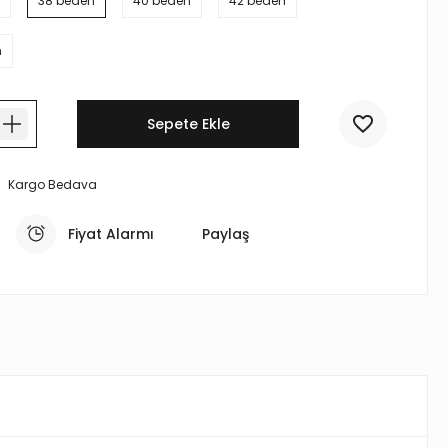
38 beden
40 beden
42 beden
n
Sepete Ekle
Kargo Bedava
Fiyat Alarmı
Paylaş