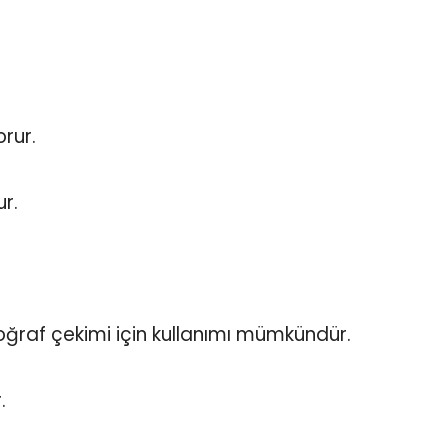
rur.
ur.
otoğraf çekimi için kullanımı mümkündür.
.