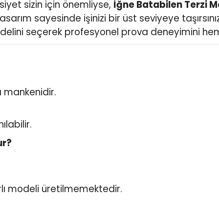
siyet sizin için önemliyse,
İğne Batabilen Terzi 
arım sayesinde işinizi bir üst seviyeye taşırsınız
elini seçerek profesyonel prova deneyimini hem
 mankenidir.
labilir.
ur?
lı modeli üretilmemektedir.