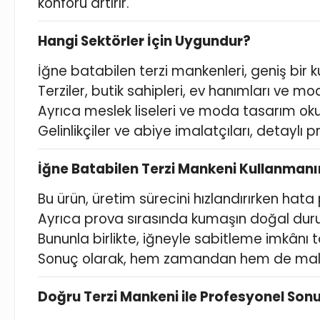
konforu artırır.
Hangi Sektörler İçin Uygundur?
İğne batabilen terzi mankenleri, geniş bir ku
Terziler, butik sahipleri, ev hanımları ve 
Ayrıca meslek liseleri ve moda tasarım okull
Gelinlikçiler ve abiye imalatçıları, detaylı 
İğne Batabilen Terzi Mankeni Kullanmanı
Bu ürün, üretim sürecini hızlandırırken hata 
Ayrıca prova sırasında kumaşın doğal duru
Bununla birlikte, iğneyle sabitleme imkânı 
Sonuç olarak, hem zamandan hem de maliye
Doğru Terzi Mankeni ile Profesyonel Son