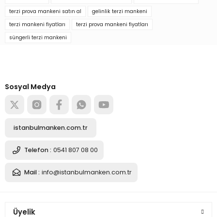
Soru Sor
terzi prova mankeni satın al
gelinlik terzi mankeni
terzi mankeni fiyatları
terzi prova mankeni fiyatları
4.547,74 TL
süngerli terzi mankeni
Türkiye’nin mağaza ekipman
tedarikçisi
Sepete Ekle
Alışverişe başla
Sosyal Medya
Riga - Dikiş Setli Yatay ve Dikey İğne Batan Terzi Mankeni
istanbulmanken.com.tr
4.547,74 TL
Telefon :
0541 807 08 00
Mail :
info@istanbulmanken.com.tr
Sepete Ekle
Riga - Dikiş Setli Yatay ve Dikey İğne Batan Terzi Mankeni
Üyelik