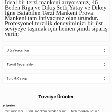
İdeal bir terzi mankeni arıyorsanız, 46
Beden Riga ve Dikiş Setli Yatay ve Dikey
İğne Batabilen Terzi Mankeni Prova
Mankeni tam ihtiyacınız olan üründür.
Profesyonel terzilik deneyiminizi bir üst
seviyeye taşımak için hemen şimdi sipariş
verin;
Ürün Yorumları
Taksit Seçenekleri
Bu ürüne ilk yorumu siz yapın!
Soru & Cevap
Yorum Yaz
Tavsiye Ürünler
Ürün hakkında henüz soru sorulmamış.
Etiketler :
Riga - Dikiş Setli Yatay ve Dikey İğne Batan Terzi Mankeni
terzi mankeni
terzi mankeni nereden alınır
terzi mankeni satın al