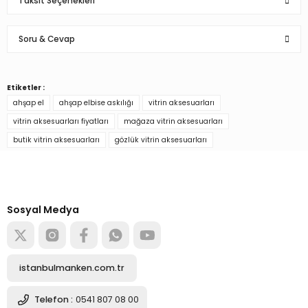
Taksit Seçenekleri
Soru & Cevap
p... ş... | 11/07/2023
çok iyi bir sergileme ürünü
Etiketler :
Ürün hakkında henüz soru sorulmamış.
ahşap el
ahşap elbise askılığı
vitrin aksesuarları
vitrinime güzellik kattı tavsiye ederim
vitrin aksesuarları fiyatları
mağaza vitrin aksesuarları
G... K... | 19/06/2023
Soru Sor
butik vitrin aksesuarları
gözlük vitrin aksesuarları
Türkiye’nin mağaza ekipman
Yorum Yaz
tedarikçisi
Alışverişe başla
Sosyal Medya
istanbulmanken.com.tr
Telefon :
0541 807 08 00