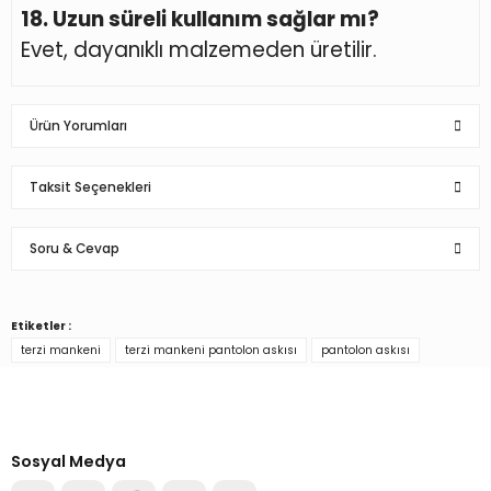
18. Uzun süreli kullanım sağlar mı?
Evet, dayanıklı malzemeden üretilir.
Ürün Yorumları
Taksit Seçenekleri
Bu ürüne ilk yorumu siz yapın!
Soru & Cevap
Yorum Yaz
Etiketler :
Ürün hakkında henüz soru sorulmamış.
terzi mankeni
terzi mankeni pantolon askısı
pantolon askısı
Türkiye’nin mağaza ekipman
Soru Sor
tedarikçisi
Alışverişe başla
Sosyal Medya