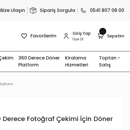
Bize Ulaşın
Sipariş Sorgula
0541 807 08 00
Giriş Yap
Favorilerim
Sepetim
Üye Ol
 Çekim
360 Derece Döner
Kiralama
Toptan -
Platform
Hizmetleri
Satış
Platform
0 Derece Fotoğraf Çekimi İçin Döner