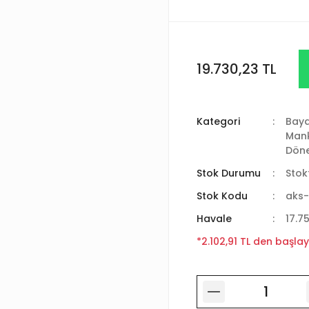
19.730,23 TL
Kategori
Baya
Man
Döne
Stok Durumu
Stok
Stok Kodu
aks-
Havale
17.7
*2.102,91 TL den başlay