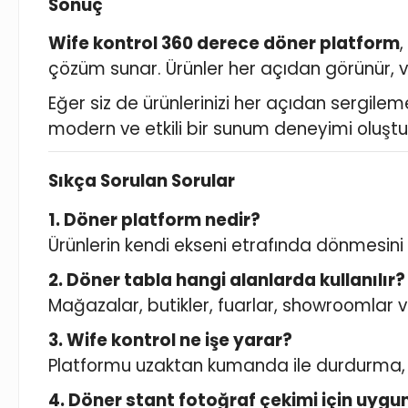
Sonuç
Wife kontrol 360 derece döner platform
,
çözüm sunar. Ürünler her açıdan görünür, vitr
Eğer siz de ürünlerinizi her açıdan sergile
modern ve etkili bir sunum deneyimi oluştura
Sıkça Sorulan Sorular
1. Döner platform nedir?
Ürünlerin kendi ekseni etrafında dönmesin
2. Döner tabla hangi alanlarda kullanılır?
Mağazalar, butikler, fuarlar, showroomlar ve v
3. Wife kontrol ne işe yarar?
Platformu uzaktan kumanda ile durdurma, y
4. Döner stant fotoğraf çekimi için uyg