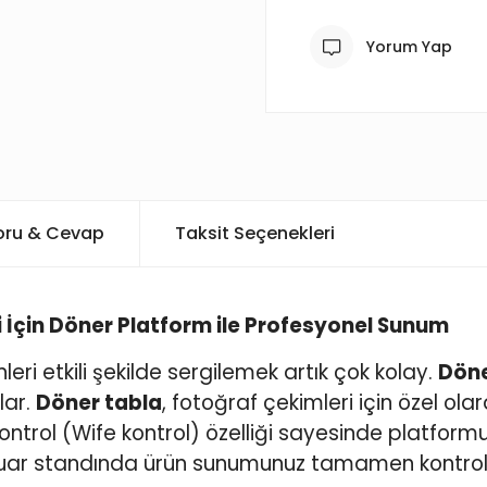
Yorum Yap
oru & Cevap
Taksit Seçenekleri
 İçin Döner Platform ile Profesyonel Sunum
ri etkili şekilde sergilemek artık çok kolay.
Döne
lar.
Döner tabla
, fotoğraf çekimleri için özel ol
trol (Wife kontrol) özelliği sayesinde platformu i
fuar standında ürün sunumunuz tamamen kontrol a