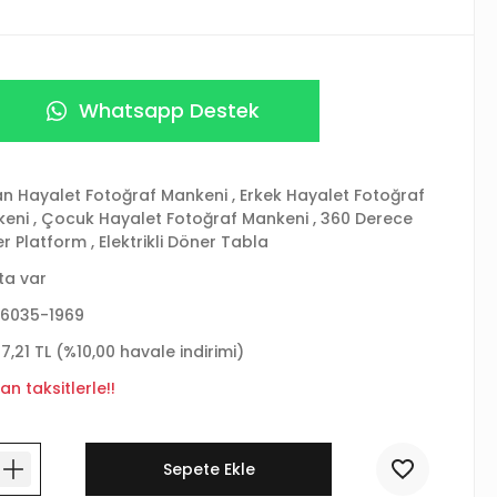
Whatsapp Destek
n Hayalet Fotoğraf Mankeni
,
Erkek Hayalet Fotoğraf
keni
,
Çocuk Hayalet Fotoğraf Mankeni
,
360 Derece
r Platform
,
Elektrikli Döner Tabla
ta var
6035-1969
57,21 TL (%10,00 havale indirimi)
an taksitlerle!!
Sepete Ekle