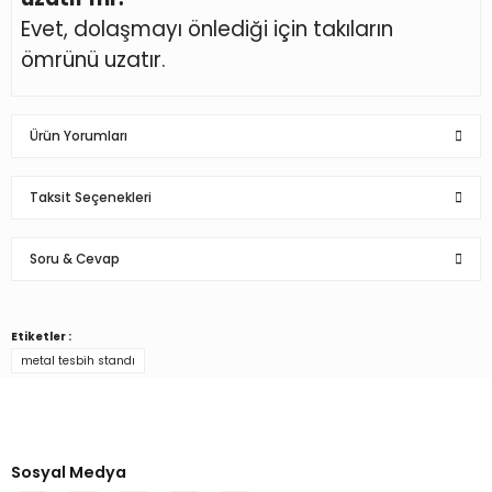
Evet, dolaşmayı önlediği için takıların
ömrünü uzatır.
Ürün Yorumları
Taksit Seçenekleri
Bu ürüne ilk yorumu siz yapın!
Soru & Cevap
Yorum Yaz
Etiketler :
Ürün hakkında henüz soru sorulmamış.
metal tesbih standı
Türkiye’nin mağaza ekipman
Soru Sor
tedarikçisi
Alışverişe başla
Sosyal Medya