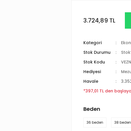
3.724,89 TL
Kategori
Ekon
Stok Durumu
Stok
Stok Kodu
VEZN
Hediyesi
Mez
Havale
3.35
*397,01 TL den başlayan
Beden
36 beden
38 beden