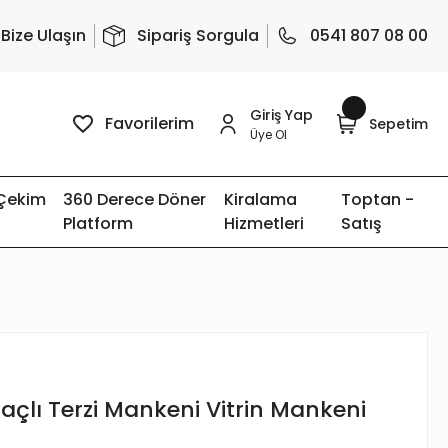
Bize Ulaşın
Sipariş Sorgula
0541 807 08 00
Giriş Yap
Favorilerim
Sepetim
Üye Ol
 Çekim
360 Derece Döner
Kiralama
Toptan -
Platform
Hizmetleri
Satış
açlı Terzi Mankeni Vitrin Mankeni