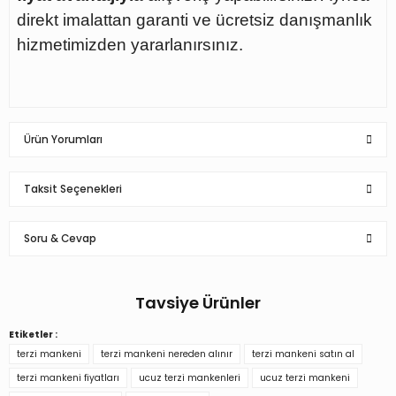
direkt imalattan garanti ve ücretsiz danışmanlık
hizmetimizden yararlanırsınız.
Ürün Yorumları
Taksit Seçenekleri
Bu ürüne ilk yorumu siz yapın!
Soru & Cevap
Yorum Yaz
Tavsiye Ürünler
Ürün hakkında henüz soru sorulmamış.
Etiketler :
Bayan Vitrin Amaçlı Terzi Mankeni Vitrin Mankeni
terzi mankeni
terzi mankeni nereden alınır
terzi mankeni satın al
Soru Sor
terzi mankeni fiyatları
ucuz terzi mankenleri
ucuz terzi mankeni