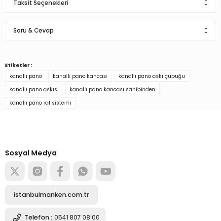
Taksit Seçenekleri
Bu ürüne ilk yorumu siz yapın!
Soru & Cevap
Yorum Yaz
Etiketler :
Ürün hakkında henüz soru sorulmamış.
kanallı pano
kanallı pano kancası
kanallı pano askı çubuğu
kanallı pano askısı
kanallı pano kancası sahibinden
Soru Sor
kanallı pano raf sistemi
Türkiye’nin mağaza ekipman
tedarikçisi
Alışverişe başla
Sosyal Medya
istanbulmanken.com.tr
Telefon :
0541 807 08 00