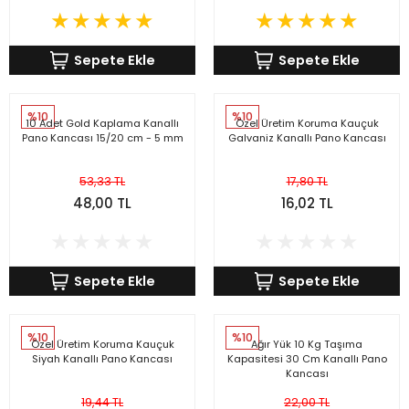
r Standlı Terzi Mankenleri
rin mankenleri
estekleme Üniteleri
Sepete Ekle
Sepete Ekle
 Mankeni Prova Mankeni
p Mankenleri
çlı Tel Kancalar
atif Terzi Mankenleri
trin mankeni
 Fotoğraf Çekim Mankenleri
%10
%10
10 Adet Gold Kaplama Kanallı
Özel Üretim Koruma Kauçuk
Pano Kancası 15/20 cm - 5 mm
Galvaniz Kanallı Pano Kancası
 eşel terzi mankeni
mankenler
ece Döner Platform
53,33 TL
17,80 TL
n amaçlı terzi mankeni
mankeni
48,00 TL
16,02 TL
 prova mankeni
ankeni
Sepete Ekle
Sepete Ekle
-Yedek Parça-Aksesuar
mik Vitrin Mankenleri
Hamile Göbeği
%10
%10
Özel Üretim Koruma Kauçuk
Ağır Yük 10 Kg Taşıma
Siyah Kanallı Pano Kancası
Kapasitesi 30 Cm Kanallı Pano
Kancası
ova mankeni
19,44 TL
22,00 TL