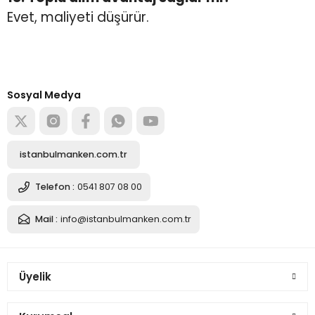
Evet, maliyeti düşürür.
Türkiye’nin mağaza ekipman
tedarikçisi
Alışverişe başla
Sosyal Medya
istanbulmanken.com.tr
Telefon :
0541 807 08 00
Mail :
info@istanbulmanken.com.tr
Üyelik