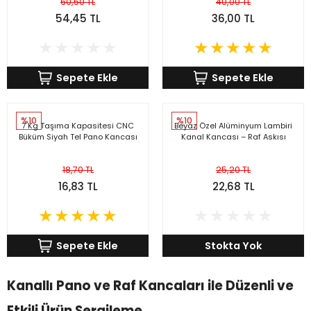
60,50 TL
40,00 TL
54,45 TL
36,00 TL
Sepete Ekle
Sepete Ekle
%10
%10
7 Kg Taşıma Kapasitesi CNC
Beyaz Özel Alüminyum Lambiri
Büküm Siyah Tel Pano Kancası
Kanal Kancası – Raf Askısı
18,70 TL
25,20 TL
16,83 TL
22,68 TL
Sepete Ekle
Stokta Yok
Kanallı Pano ve Raf Kancaları ile Düzenli ve
Etkili Ürün Sergileme