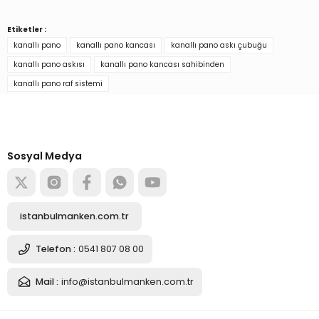
Etiketler :
Ürün hakkında henüz soru sorulmamış.
kanallı pano
kanallı pano kancası
kanallı pano askı çubuğu
kanallı pano askısı
kanallı pano kancası sahibinden
Soru Sor
kanallı pano raf sistemi
Türkiye’nin mağaza ekipman
tedarikçisi
Alışverişe başla
Sosyal Medya
istanbulmanken.com.tr
Telefon :
0541 807 08 00
Mail :
info@istanbulmanken.com.tr