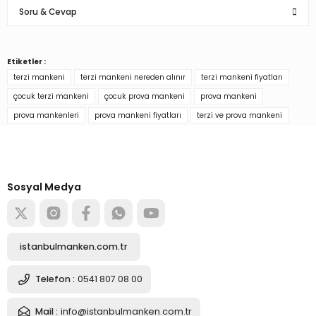
Soru & Cevap
Yorum Yaz
Etiketler :
Ürün hakkında henüz soru sorulmamış.
terzi mankeni
terzi mankeni nereden alınır
terzi mankeni fiyatları
çocuk terzi mankeni
çocuk prova mankeni
prova mankeni
Soru Sor
prova mankenleri
prova mankeni fiyatları
terzi ve prova mankeni
Türkiye’nin mağaza ekipman
tedarikçisi
Alışverişe başla
Sosyal Medya
istanbulmanken.com.tr
Telefon :
0541 807 08 00
Mail :
info@istanbulmanken.com.tr