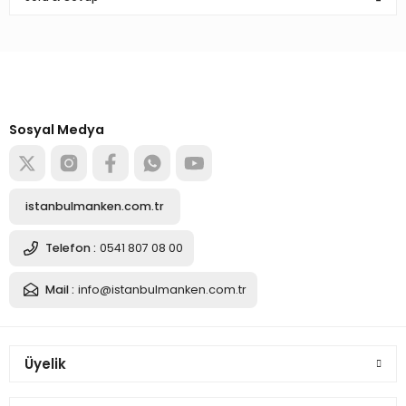
Yorum Yaz
Türkiye’nin mağaza ekipman
Ürün hakkında henüz soru sorulmamış.
tedarikçisi
Alışverişe başla
Soru Sor
Sosyal Medya
istanbulmanken.com.tr
Telefon :
0541 807 08 00
Mail :
info@istanbulmanken.com.tr
Üyelik