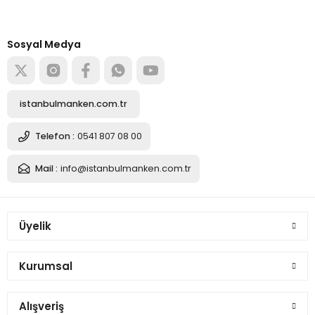
Soru Sor
tedarikçisi
Alışverişe başla
Sosyal Medya
istanbulmanken.com.tr
Telefon :
0541 807 08 00
Mail :
info@istanbulmanken.com.tr
Üyelik
Kurumsal
Alışveriş