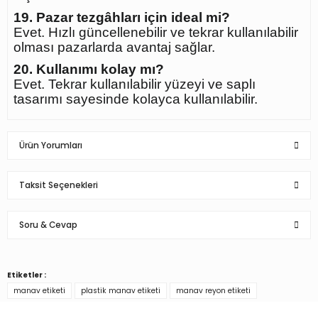
19. Pazar tezgâhları için ideal mi?
Evet. Hızlı güncellenebilir ve tekrar kullanılabilir
olması pazarlarda avantaj sağlar.
20. Kullanımı kolay mı?
Evet. Tekrar kullanılabilir yüzeyi ve saplı
tasarımı sayesinde kolayca kullanılabilir.
Ürün Yorumları
Taksit Seçenekleri
Bu ürüne ilk yorumu siz yapın!
Soru & Cevap
Yorum Yaz
Etiketler :
Ürün hakkında henüz soru sorulmamış.
manav etiketi
plastik manav etiketi
manav reyon etiketi
Türkiye’nin mağaza ekipman