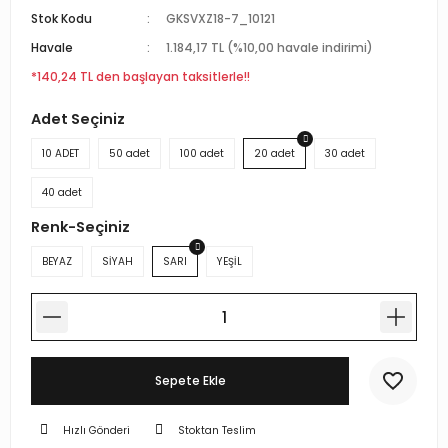
Stok Kodu
GKSVXZ18-7_10121
r Standlı Terzi Mankenleri
rin mankenleri
estekleme Üniteleri
Havale
1.184,17 TL (%10,00 havale indirimi)
 Mankeni Prova Mankeni
p Mankenleri
çlı Tel Kancalar
*140,24 TL den başlayan taksitlerle!!
Adet Seçiniz
atif Terzi Mankenleri
trin mankeni
 Fotoğraf Çekim Mankenleri
10 ADET
50 adet
100 adet
20 adet
30 adet
 eşel terzi mankeni
mankenler
ece Döner Platform
40 adet
n amaçlı terzi mankeni
mankeni
Renk-Seçiniz
BEYAZ
SİYAH
SARI
YEŞİL
 prova mankeni
ankeni
-Yedek Parça-Aksesuar
mik Vitrin Mankenleri
Hamile Göbeği
Sepete Ekle
ova mankeni
Hızlı Gönderi
Stoktan Teslim