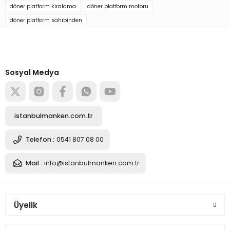
Soru Sor
döner platform kiralama
döner platform motoru
döner platform sahibinden
Türkiye’nin mağaza ekipman
tedarikçisi
Alışverişe başla
Sosyal Medya
istanbulmanken.com.tr
Telefon :
0541 807 08 00
Mail :
info@istanbulmanken.com.tr
Üyelik