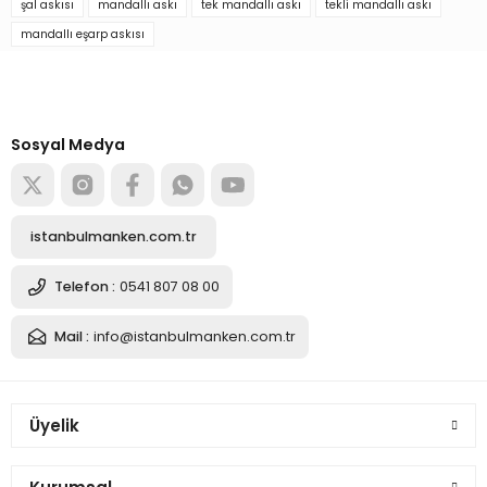
şal askısı
mandallı askı
tek mandallı askı
tekli mandallı askı
mandallı eşarp askısı
Soru Sor
Türkiye’nin mağaza ekipman
tedarikçisi
Alışverişe başla
Sosyal Medya
istanbulmanken.com.tr
Telefon :
0541 807 08 00
Mail :
info@istanbulmanken.com.tr
Üyelik