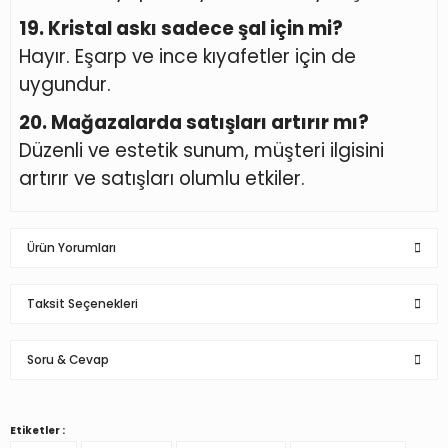
19. Kristal askı sadece şal için mi?
Hayır. Eşarp ve ince kıyafetler için de
uygundur.
20. Mağazalarda satışları artırır mı?
Düzenli ve estetik sunum, müşteri ilgisini
artırır ve satışları olumlu etkiler.
Ürün Yorumları
Taksit Seçenekleri
Bu ürüne ilk yorumu siz yapın!
Soru & Cevap
Yorum Yaz
Etiketler :
Ürün hakkında henüz soru sorulmamış.