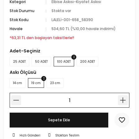
Kategori
Elbise Askısı-Kıyafet Askısı
r Standlı Terzi Mankenleri
rin mankenleri
estekleme Üniteleri
Stok Durumu
Stokta var
Stok Kodu
LALELİ-001-658_58390
 Mankeni Prova Mankeni
p Mankenleri
çlı Tel Kancalar
Havale
534,60 TL (%10,00 havale indirimi)
atif Terzi Mankenleri
trin mankeni
 Fotoğraf Çekim Mankenleri
*63,31 TL den başlayan taksitlerle!!
Adet-Seçiniz
 eşel terzi mankeni
mankenler
ece Döner Platform
25 ADET
50 ADET
100 ADET
200 ADET
n amaçlı terzi mankeni
mankeni
Askı Ölçüsü
 prova mankeni
ankeni
14 cm
19 cm
23 cm
-Yedek Parça-Aksesuar
mik Vitrin Mankenleri
Hamile Göbeği
Sepete Ekle
ova mankeni
Hızlı Gönderi
Stoktan Teslim