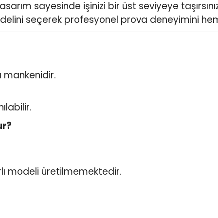
arım sayesinde işinizi bir üst seviyeye taşırsınız
elini seçerek profesyonel prova deneyimini hem
 mankenidir.
labilir.
ur?
lı modeli üretilmemektedir.