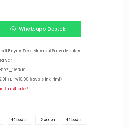
Whatsapp Destek
erli Bayan Terzi Mankeni Prova Mankeni
ta var
-002_1160d0
2,01 TL (%10,00 havale indirimi)
 taksitlerle!!
40 beden
42 beden
44 beden