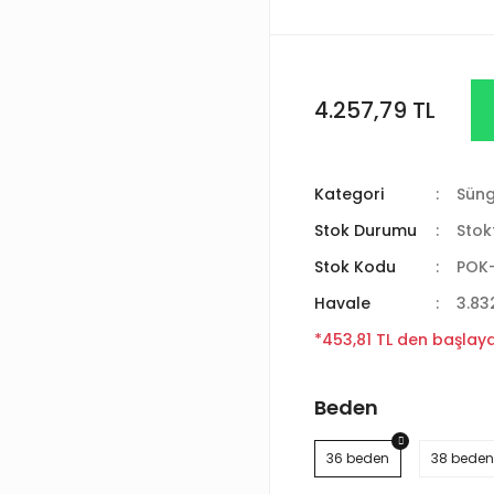
4.257,79 TL
Kategori
Süng
Stok Durumu
Stok
Stok Kodu
POK
Havale
3.83
*453,81 TL den başlayan
Beden
36 beden
38 beden