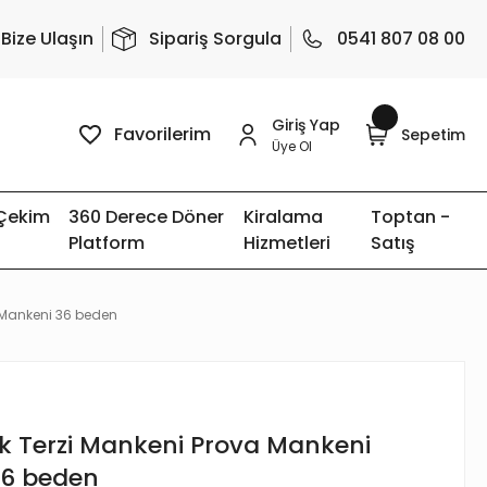
Bize Ulaşın
Sipariş Sorgula
0541 807 08 00
Giriş Yap
Favorilerim
Sepetim
Üye Ol
 Çekim
360 Derece Döner
Kiralama
Toptan -
Platform
Hizmetleri
Satış
n Mankeni 36 beden
k Terzi Mankeni Prova Mankeni
36 beden