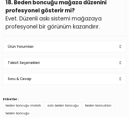
18. Beden boncuğu mağaza düzenini
profesyonel gösterir mi?
Evet. Düzenli askı sistemi mağazaya
profesyonel bir görünüm kazandırır.
Ürün Yorumları
Taksit Seçenekleri
Bu ürüne ilk yorumu siz yapın!
Soru & Cevap
Yorum Yaz
Etiketler :
Ürün hakkında henüz soru sorulmamış.
beden boncuğu imalatı
askı beden boncuğu
beden boncukları
beden boncuğu
Soru Sor
Türkiye’nin mağaza ekipman