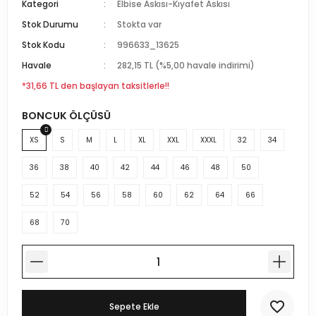
Kategori
Elbise Askısı-Kıyafet Askısı
r Standlı Terzi Mankenleri
rin mankenleri
estekleme Üniteleri
Stok Durumu
Stokta var
Stok Kodu
996633_13625
 Mankeni Prova Mankeni
p Mankenleri
çlı Tel Kancalar
Havale
282,15 TL (%5,00 havale indirimi)
atif Terzi Mankenleri
trin mankeni
 Fotoğraf Çekim Mankenleri
*31,66 TL den başlayan taksitlerle!!
BONCUK ÖLÇÜSÜ
 eşel terzi mankeni
mankenler
ece Döner Platform
XS
S
M
L
XL
XXL
XXXL
32
34
n amaçlı terzi mankeni
mankeni
36
38
40
42
44
46
48
50
 prova mankeni
ankeni
52
54
56
58
60
62
64
66
68
70
-Yedek Parça-Aksesuar
mik Vitrin Mankenleri
Hamile Göbeği
ova mankeni
Sepete Ekle