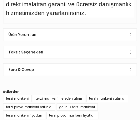
direkt imalattan garanti ve ücretsiz danışmanlık
hizmetimizden yararlanırsınız.
Ürün Yorumları
Taksit Seçenekleri
Bu ürüne ilk yorumu siz yapın!
Soru & Cevap
Yorum Yaz
Etiketler :
Ürün hakkında henüz soru sorulmamış.
terzi mankeni
terzi mankeni nereden alınır
terzi mankeni satın al
terzi prova mankeni satın al
gelinlik terzi mankeni
Soru Sor
terzi mankeni fiyatları
terzi prova mankeni fiyatları
Türkiye’nin mağaza ekipman
tedarikçisi